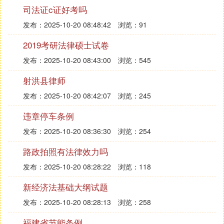
学科门类，具体招生专业及计划人数将依据教育部下
司法证c证好考吗
达的招生计划及学校实际情况在招生简章中详细列
发布：2025-10-20 08:48:42
浏览：91
出。考生需密切关注重庆大学研究生院官网发布的最
新招生信息。
2019考研法律硕士试卷
二、报考条件
发布：2025-10-20 08:43:00
浏览：545
：考生需具备硕士学位或同等学力，并
学历要求
射洪县律师
在入学前通过规定的课程考试或论文答辩。
发布：2025-10-20 08:42:07
浏览：245
：一般不超过45周岁（含），但部分
年龄要求
特殊专业或项目可能有不同要求。
违章停车条例
：符合国家规定的体检标准。
身体健康
发布：2025-10-20 08:36:30
浏览：254
：在相关领域有较好的学术基础和研究
学术要求
路政拍照有法律效力吗
成果，具备进行高水平科学研究的能力。
发布：2025-10-20 08:28:22
浏览：118
三、报名方式与时间
新经济法基础大纲试题
：考生需通过重庆大学研究生院官网的
报名方式
博士研究生招生系统进行网上报名，并上传相关
发布：2025-10-20 08:28:13
浏览：258
证明材料。
福建省节能条例