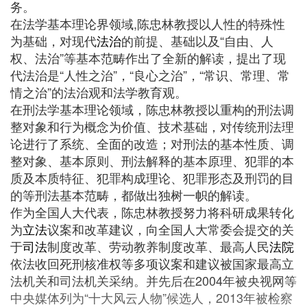
务。
在法学基本理论界领域,陈忠林教授以人性的特殊性
为基础，对现代
法治
的前提、基础以及“自由、人
权、法治”等基本范畴作出了全新的解读，提出了现
代法治是“人性之治”，“良心之治”，“常识、常理、常
情之治”的法治观和法学教育观。
在刑法学基本理论领域，陈忠林教授以重构的刑法调
整对象和行为概念为价值、技术基础，对传统刑法理
论进行了系统、全面的改造；对刑法的基本性质、调
整对象、基本原则、刑法解释的基本原理、犯罪的本
质及本质特征、犯罪构成理论、犯罪形态及刑罚的目
的等刑法基本范畴，都做出独树一帜的解读。
作为全国人大代表，陈忠林教授努力将科研成果转化
为
立法
议案和改革建议，向全国人大常委会提交的关
于
司法
制度改革、劳动教养制度改革、最高人民
法院
依法收回死刑核准权等多项议案和建议被国家最高立
法机关和司法机关采纳。并先后在2004年被央视网等
中央媒体列为“十大风云人物”候选人，2013年被检察