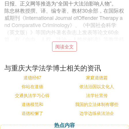
日报、正义网等推选为“全国十大法治影响人物”。
陈忠林教授撰、译、编专著、教材30余部，在国际权
威期刊《International Journal ofOffender Therapy a
nd Comparative Criminology》、《中国社会科学
（英文版）》等国内外著名杂志上发表等论文60余
篇，有《自由、人权、法治 – 人性的解读》等教学科
研成果获10多项省部级一、二、三等奖，并先后获得
阅读全文
重庆市先进工作者、重庆直辖10年建设功臣、重庆市
名师等称号。
与重庆大学法学博士相关的资讯
⑵ 重庆大学2025年博士研究生招生简章
道德经67
家庭道德篇
你站在道德
依法治国以文化人
：
重庆大学2025年博士研究生招生简章概述
交通执法学习心得
法学社宣传
道德模范和
我国的立法体制有哪些
一、招生专业与计划
道德松懈了
边学边练依法治企
重庆大学2025年博士研究生招生涵盖工学、理学、文
学、经济学、管理学、法学、教育学、艺术学等多个
热点内容