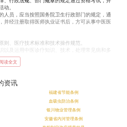
律、行政
法规
、部门
规章
的规定通过资格考试，并
活动。
的人员，应当按照国务院卫生行政部门的规定，通
，并经注册取得医师执业证书后，方可从事中医医
原则、医疗技术标准和技术操作规范。
识以及运用中医诊疗知识、技术，处理常见病和多
阅读全文
向所在地省、自治区、直辖市人民政府负责中医药
区、直辖市人民政府负责中医药管理的部门应当自
的资讯
查，并作出是否核发中医医疗广告批准文号的决定。
文号。未取得中医医疗广告批准文号的，不得发布
福建省节能条例
血吸虫防治条例
准发布的内容一致。
银川物业管理条例
安徽省内河管理条例