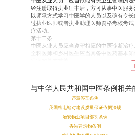
中医从业人员，应当依照有关卫生管理的法
经注册取得执业证书后，方可从事中医服务
以师承方式学习中医学的人员以及确有专长
过执业医师或者执业助理医师资格考核考试
疗活动。
第十二条
中医从业人员应当遵守相应的中医诊断治疗
全科医师和乡村医生应当具备中医药基本知
发病的基本技能。
第十三条
发布中医医疗广告，医疗机构应当按照规定
管理的部门申请并报送有关材料。省、自治
与中华人民共和国中医条例相关
收到有关材料之日起10个工作日内进行审
对符合规定要求的，发给中医医疗广告批准
违章停车条例
中医医疗广告。
我国核电站对建设质量保证依据法规
发布的中医医疗广告，其内容应当与审查批
治安物业项目部罚条例
第三章 中医药教育与科研
香港建筑物条例
第十四条