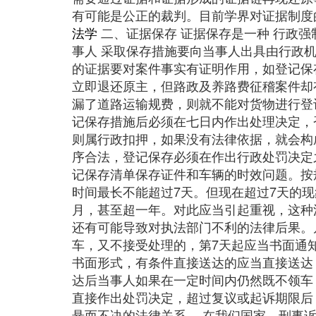
有可能是公正的裁判。目前学界对证据制度
法学
二、证据保存 证据保存是一种 行政强
事人 采取保存措施要向当事人出具由行政
的证据要对案件事实有证明作用，如登记保
立即退还原主，但路政及养路费征稽案件却
漏了道路运输规费，则就不能对货物进行登
记保存措施后必须在七日内作出处理决定，
则属行政扣押，如果没有法律依据，就会构
序合法，登记保存必须在作出行政处罚决定
记保存清单保存证件和车辆的时效问题。按
时间最长不能超过7天。但现在超过7天的
月，甚至超一年。对此应当引起重视，这种
还有可能导致对执法部门不利的法律后果。
车，又不接受处理的，第7天起应当书面通
书面形式，有条件直接送达的应当直接送达
达后当事人如果在一定时间内仍然既不领车
直接作出处罚决定，超过复议或起诉期限后
悬而不决的法律关系。 在我们国家，刑事