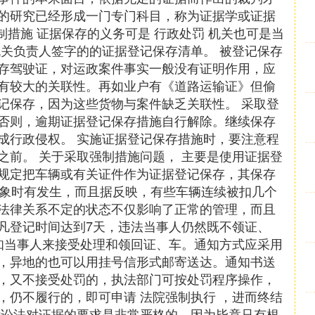
的研究已经形成一门专门科目，称为证据学或证据
制措施 证据保存的义务可是 行政处罚 机关也可是当
机关负责人签字的的证据登记保存清单。 被登记保存
存驾驶证，对运政案件事实一般没有证明作用，应
有较大的关联性。再如业户有《道路运输证》但偷
记保存，因为这些货物与案件缺乏关联性。 采取登
否则，逾期证据登记保存措施自行解除。继续保存
成行政侵权。 实施证据登记保存措施时，要注意程
之前。 关于采取强制措施问题， 主要是使用证据登
规定把车辆或有关证件作为证据登记保存，其保存
现象时有发生，而且据反映，有些车辆连续被扣几个
法律关系不定的状态不仅影响了正常的管理，而且
凡登记时间达到7天，违法当事人仍然既不领证、
知当事人来接受处理和领回证、车。通知方式应采用
，异地的也可以用挂号信形式邮寄送达。通知书送
，又不接受处罚的，执法部门可按处罚程序操作，
，仍不履行的，即可申请 法院强制执行 ，进而终结
诉讼法对证据的要求是非常严格的，因为毕竟只有根