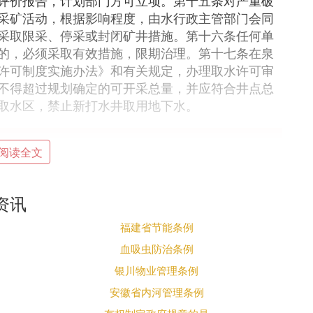
评价报告，计划部门方可立项。第十五条对严重破
采矿活动，根据影响程度，由水行政主管部门会同
采取限采、停采或封闭矿井措施。第十六条任何单
的，必须采取有效措施，限期治理。第十七条在泉
许可制度实施办法》和有关规定，办理取水许可审
不得超过规划确定的可开采总量，并应符合井点总
取水区，禁止新打水井取用地下水。
阅读全文
道整治，保障防洪安全，发挥河道的综合效益，根
和国河道管理条例》，结合本省实际情况，制定本
（包括湖泊、人工水道、行洪区、蓄洪区、滞洪
资讯
福建省节能条例
三条省人民政府水行政主管部门是全省河道的主管
血吸虫防治条例
主管部门是该行政区域的河道主管机关（以下简称
银川物业管理条例
、法规；
安徽省内河管理条例
规划和建设计划；