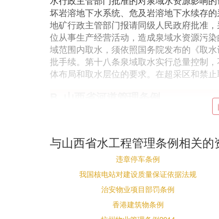
水行政主管部门批准的对泉域水资源影响的
坏岩溶地下水系统、危及岩溶地下水续存的
地矿行政主管部门报请同级人民政府批准，
位从事生产经营活动，造成泉域水资源污染
域范围内取水，须依照国务院发布的《取水
批手续。第十八条泉域取水实行总量控制，
体布局和取水层位的要求。在超采区和禁止
B. 山西省河道管理条例
第一章总则第一条为加强河道管理，促进河
据《中华人民共和国水法》和《中华人民共
条例。第二条本条例适用于本省境内的河道
与山西省水工程管理条例相关的
区）。一切单位和个人均应遵守本条例。
违章停车条例
对黄河的管理，依照国家有关规定执行。第
我国核电站对建设质量保证依据法规
机关，各地（市）、县（市、区）的水行政
河道主管机关）。河道主管机关的职责是：
治安物业项目部罚条例
（一）宣传和组织实施有关河道管理的法律
香港建筑物条例
（二）组织编制和实施河道整治、开发利用