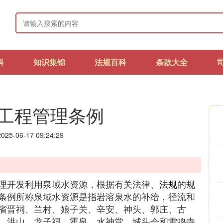
科
知识集锦
法规百科
条款大全
工程管理条例
25-06-17 09:24:29
理开发利用泉域水资源，根据有关法律、
法规
的规
条例所称泉域水资源是指岩溶泉水的补给，径流和
省晋祠、兰村、娘子关、辛安、神头、郭庄、古
、洪山、龙子祠、霍泉、水神堂、城头会和雷鸣寺