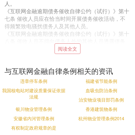
人。
《互联网金融逾期债务催收自律公约（试行）》第十
七条 催收人员应在恰当时间开展债务催收活动，不
得频繁致电骚扰债务人及其他人员。
《互联网金融逾期债务催收自律公约（试行）》第十
八条 催收人员不得向债务人外的其他人员透露债务
人负债、逾期、违约等个人信息，法律法规另行规定
阅读全文
的情形除外。
《互联网金融逾期债务催收自律公约（试行）》第十
与互联网金融自律条例相关的资讯
九条 从业机构应当指定收款渠道，催收人员不得使
用其他渠道或方式收取债务人及相关当事人的还款，
违章停车条例
福建省节能条例
也不得以催收名义非法收取额外费用。
我国核电站对建设质量保证依据
血吸虫防治条例
《互联网金融逾期债务催收自律公约（试行）》第二
法规
治安物业项目部罚条例
十条 现场催收人员着装须文明得体，不得违背公序
良俗，不得穿着误导性服装。 第二十一条 现场催收
银川物业管理条例
香港建筑物条例
应全程录音或录像。现场催收人员应主动告知债务人
安徽省内河管理条例
杭州物业管理条例2014
及相关当事人录音或录像行为。
有权制定政府规章的是
《互联网金融逾期债务催收自律公约（试行）》第二