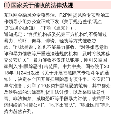
⑴ 国家关于催收的法律
法规
互联网金融风险专项整治、P2P网贷风险专项整治工
作领导小组办公室正式下发《关于规范整顿“现金
贷”业务的通知》（下称《通知》）。
通知规定：“各类机构或委托第三方机构均不得通过
暴力、恐吓、侮辱、诽谤、骚扰等方式催收贷
款。”也就是说，谁也不能暴力催收。“对涉嫌恶意欺
诈和暴力催收等严重违法违规的机构，及时将线索移
交公安机关”。暴力催收不仅违法犯罪，刚刚又被国
家列入“扫黑除恶”打击范围。中共中央、国务院于20
18年1月24日发出《关于开展扫黑除恶专项斗争的通
知》，决定在全国开展扫黑除恶专项斗争。公安部门
早有准备，列举了10多类扫黑除恶的范畴，其中群众
反映强烈的涉嫌高利贷非法讨债，以及采取故意伤
害、非法拘禁、威胁恐吓等手段暴力讨债，或插手经
济纠纷的“讨债公司”、“地下出警队”、“职业医闹”等恶
势力赫然在列。