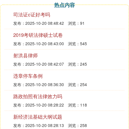
十二条 现场催收人员不得殴打、伤害债务人及其他
热点内容
人员，不得非法限制债务人及其他人员人身自由，不
司法证c证好考吗
得非法侵入他人住宅或非法搜查他人身体。
发布：2025-10-20 08:48:42
浏览：91
《互联网金融逾期债务催收自律公约（试行）》第二
十三条 现场催收人员不得抢掠或破坏债务人及其他
2019考研法律硕士试卷
人员财物。
发布：2025-10-20 08:43:00
浏览：545
《互联网金融逾期债务催收自律公约（试行）》第二
十四条 现场催收人员如与债务人及相关当事人发生
射洪县律师
冲突，应主动报警。
发布：2025-10-20 08:42:07
浏览：245
《互联网金融逾期债务催收自律公约（试行）》第二
十五条 催收人员不得诱导或逼迫债务人通过新增借
违章停车条例
贷或非法途径筹集资金偿还逾期债务。
发布：2025-10-20 08:36:30
浏览：254
《互联网金融逾期债务催收自律公约（试行）》第二
路政拍照有法律效力吗
十六条 催收人员不得冒用行政部门、
司法
机关以及
其他任何机构或个人的名义开展催收。
发布：2025-10-20 08:28:22
浏览：118
新经济法基础大纲试题
发布：2025-10-20 08:28:13
浏览：258