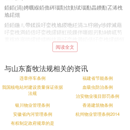
銆銆(涓)娉曞緥銆佹硶瑙勩佽勭珷瑙勫畾鐨勫叾浠栧
尯鍩熴
銆銆鍦ㄦ帶鍒跺吇娈栧尯鍐咃紝涓ユ牸鎺у埗鐣滅藉
吇娈栧満銆佸吇娈栧皬鍖虹殑鏁伴噺鍜岃勬ā锛屼笉
寰楁柊寤哄皬鍨嬬暅绂藉吇娈栧満銆佸吇娈栧皬鍖恒
阅读全文
銆銆绗鍗佷竴鏉°鐣滅藉吇娈栧満銆佸吇娈栧皬鍖洪
夊潃搴斿綋绗﹀悎涓嬪垪瑕佹眰锛
銆銆(涓)绗﹀悎鍩庝埂瑙勫垝锛屽湴鍔裤佹按婧愩佸
与山东畜牧法规相关的资讯
湡澹ゃ佺┖姘旂﹀悎鐩稿叧鏍囧噯锛岃窛鏉戝簞銆佸
违章停车条例
福建省节能条例
眳姘戝尯銆佸叕鍏卞満鎵銆佷氦閫氬共绾1000绫充互
我国核电站对建设质量保证依据
血吸虫防治条例
涓婏紱
法规
治安物业项目部罚条例
銆銆(浜)寤哄湪鍦板娍骞冲潶骞茬嚗銆佽儗椋庡悜闃
银川物业管理条例
香港建筑物条例
筹紝灞呮皯鑱氶泦鍖虹殑涓嬮庡悜锛屾湭琚姹℃煋銆
佹棤鐤鐥呯殑鍖哄煙锛
安徽省内河管理条例
杭州物业管理条例2014
銆銆(涓)璺濈诲叾浠栫暅绂藉吇娈栧満鎴栬呭吇娈栧
有权制定政府规章的是