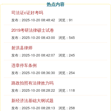
皬鍖1000绫充互涓婏紱
热点内容
銆銆(鍥)璺濈诲睜瀹板満銆佺暅浜у搧鍔犲伐鍘傘佺暅
司法证c证好考吗
绂戒氦鏄撳競鍦恒佸瀮鍦惧強姹℃按澶勭悊鍦烘墍绛
发布：2025-10-20 08:48:42
浏览：91
夊尯鍩1500绫充互涓婏紱
2019考研法律硕士试卷
銆銆(浜)娉曞緥銆佹硶瑙勫拰瑙勭珷瑙勫畾鐨勫叾浠
栬佹眰銆
发布：2025-10-20 08:43:00
浏览：545
2. 山东省畜牧局对养殖场的位置有什么规
射洪县律师
定
发布：2025-10-20 08:42:07
浏览：245
违章停车条例
可以参见下面的规定，特别注意：
距村庄、居民区、
公共场所、交通干线1000米以上：
发布：2025-10-20 08:36:30
浏览：254
山东省畜禽养殖管理办法(山东省人民政府令第232
路政拍照有法律效力吗
号)
发布：2025-10-20 08:28:22
浏览：118
新经济法基础大纲试题
第九条下列区域由县级人民政府划定为禁止养殖区，
发布：2025-10-20 08:28:13
浏览：258
并向社会公布：