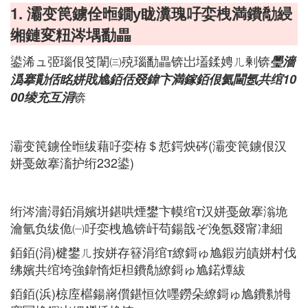
1. 灞变笢鐪佺暅鐗у眬瀵瑰吇娈栧満鐨勪綅
缃鏈変粈涔堣勫畾
鍙浠ュ弬瑙佷笅闈㈢殑瑙勫畾锛岀壒鍒娉ㄦ剰锛
璺濇
潙搴勩佸眳姘戝尯銆佸叕鍏卞満鎵銆佷氦閫氬共绾10
锛
00绫充互涓
灞变笢鐪佺暅绂藉吇娈栫＄悊鍔炴硶(灞变笢鐪佷汉
姘戞斂搴滀护绗232鍙)
绗涔濇潯銆涓嬪垪鍖哄煙鐢卞幙绾т汉姘戞斂搴滃垝
瀹氫负绂佹㈠吇娈栧尯锛屽苟鍚戠ぞ浼氬叕甯冿細
銆銆(涓)楗鐢ㄦ按姘存簮涓绾т繚鎶ゅ尯鍜岃皟姘村伐
绋嬪共绾垮強鍏惰炬柦鐨勪繚鎶ゅ尯鍩燂紱
銆銆(浜)椋庢櫙鍚嶈儨鍖恒佽嚜鐒朵繚鎶ゅ尯鐨勬牳