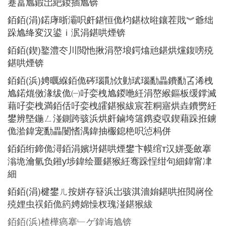
蹇冨尯鍜岀紦鍐插尯锛
銆銆(涓)鍩庨晣灞呮皯鍖恒佹枃鍖栨暀鑲茬戝︾爺绌
跺尯绛変汉鍙ｉ泦涓鍖哄煙锛
銆銆(鍥)鐜澧冭川閲忚揪涓嶅埌鍔熻兘鍖烘爣鍑嗙殑
鍖哄煙锛
銆銆(浜)娉曞緥銆佹硶瑙勩佽勭珷瑙勫畾鐨勫叾浠栧
尯鍩熴傚湪绂佹㈠吇娈栧尯鍐咃紝涓嶅緱鏂板缓鐣滅
藉吇娈栧満銆佸吇娈栧皬鍖猴紱宸茬粡寤烘垚鐨勶紝
鐢辨墍鍦ㄥ湴鍘跨骇浜烘皯鏀垮簻鎸夌収鍥藉跺拰鐪
佹湁鍏宠勫畾闄愭湡鍏抽棴鎴栬呮惉杩併
銆銆绗鍗佹潯銆涓嬪垪鍖哄煙鐢卞幙绾т汉姘戞斂搴
滃垝瀹氫负鎺у埗鍏绘畺鍖猴紝骞跺悜绀句細鍏甯冿
細
銆銆(涓)楗鐢ㄦ按姘存簮浜岀骇淇濇姢鍖哄拰閲嶈佺
殑娌虫祦銆佹箹娉婂懆杈瑰湴鍖猴紱
銆銆(浜)楂樺瘑搴﹂ゲ鍏诲尯锛