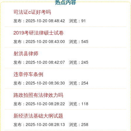
热点内容
房价长期快速上涨，远远超出了当地一般就业人员的
司法证c证好考吗
收入水平，而在经济适用房、廉租房无法满足住房需
求的时候，小产权房如雨后春笋般出现。然而，围绕
发布：2025-10-20 08:48:42
浏览：91
小产权房买卖、确权和征收等纠纷也时常发生。
2019考研法律硕士试卷
2019年11月，深圳市龙华区
法院
开庭审理一起侵权
责任纠纷案。选用某小产权房的陈某某，请求非法占
发布：2025-10-20 08:43:00
浏览：545
有该房屋的史某腾空房屋并进行侵权赔偿。审理后，
射洪县律师
因陈某某无证据证明其合法享有涉案房产的产权，且
发布：2025-10-20 08:42:07
浏览：245
无证据证明其实际占有使用该房产，法院最终裁定驳
回陈某某的起诉。
违章停车条例
实际上，在政策层面，有关部门一直维持对小产权房
发布：2025-10-20 08:36:30
浏览：254
违法的界定。
从1999年到现在，有关部门三令五申，集体土地不得
路政拍照有法律效力吗
用于商品住宅开发，城镇居民不得到农村购买宅基
发布：2025-10-20 08:28:22
浏览：118
地、农民住宅或小产权房，并要求各地坚决制止、依
法严肃查处。
新经济法基础大纲试题
然而，小产权房并没有因为政策的高压而偃旗息鼓，
发布：2025-10-20 08:28:13
浏览：258
各地小产权房的规模反而越来越大。