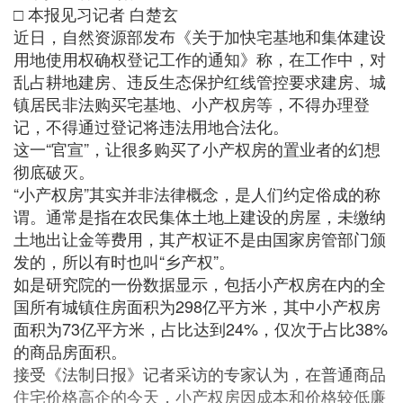
□ 本报见习记者 白楚玄
近日，自然资源部发布《关于加快宅基地和集体建设
用地使用权确权登记工作的通知》称，在工作中，对
乱占耕地建房、违反生态保护红线管控要求建房、城
镇居民非法购买宅基地、小产权房等，不得办理登
记，不得通过登记将违法用地合法化。
这一“官宣”，让很多购买了小产权房的置业者的幻想
彻底破灭。
“小产权房”其实并非法律概念，是人们约定俗成的称
谓。通常是指在农民集体土地上建设的房屋，未缴纳
土地出让金等费用，其产权证不是由国家房管部门颁
发的，所以有时也叫“乡产权”。
如是研究院的一份数据显示，包括小产权房在内的全
国所有城镇住房面积为298亿平方米，其中小产权房
面积为73亿平方米，占比达到24%，仅次于占比38%
的商品房面积。
接受《法制日报》记者采访的专家认为，在普通商品
住宅价格高企的今天，小产权房因成本和价格较低廉