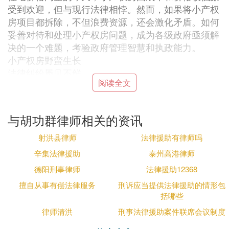
受到欢迎，但与现行法律相悖。然而，如果将小产权
房项目都拆除，不但浪费资源，还会激化矛盾。如何
妥善对待和处理小产权房问题，成为各级政府亟须解
决的一个难题，考验政府管理智慧和执政能力。
小产权房野蛮生长
法律纠纷屡见不鲜
阅读全文
因儿子要结婚，来自陕西省西安市的孔女士经人介
绍，购买了西安市昆明路铭景新城小区一套128平方
米的房子，总价仅53万元。因为是小产权房，所以价
与胡功群律师相关的资讯
格便宜，孔女士没多做考虑就买了。之后，孔女士去
售楼部领钥匙，却获知房子被同时卖给了别人。
射洪县律师
法律援助有律师吗
西安另一处小产权房也产生了纠纷。
辛集法律援助
泰州高港律师
西安沣东新城三桥街道办红光路社区贺家村加贝花园
德阳刑事律师
法律援助12368
小产权房，因为小区没有五证，自来水公司无法接接
擅自从事有偿法律服务
刑诉应当提供法律援助的情形包
通管线，因此一直使用黑井水。置业者对此颇有微
括哪些
词。
律师清洪
刑事法律援助案件联席会议制度
《法制日报》记者梳理公开资料发现，类似场景曾在
全国多地上演。