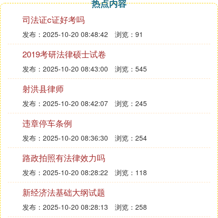
热点内容
记者采访得知，现任郸城县畜牧局局长高尉民曾在当
地党校等单位任职，关系众多，老家即是砖窑场所在
司法证c证好考吗
地的高大庄。
发布：2025-10-20 08:48:42
浏览：91
这一点，高大庄原村支书也做了证实。“要不是老家
2019考研法律硕士试卷
在高大庄，高大庄会同意他在村里耕地上开砖窑场
吗？”
发布：2025-10-20 08:43:00
浏览：545
射洪县律师
开窑的暴利
至今，任怀山和齐灯龙还没有拿到购砖款。
发布：2025-10-20 08:42:07
浏览：245
主办该案件的郸城县法院执行
法官
赫丙用说，他们曾
违章停车条例
到畜牧局找过高尉民两次，高尉民称投资失利，砖窑
发布：2025-10-20 08:36:30
浏览：254
场一直不赚钱，没多余钱还账。
一个开办砖窑场的局长，真的连三万多元钱也还不起
路政拍照有法律效力吗
吗？
发布：2025-10-20 08:28:22
浏览：118
当地一知情人说，生产黏土砖利润还是可以的，每块
砖净利润一毛钱左右。现今，这个黏土砖窑场还在生
新经济法基础大纲试题
产，光今年以来，卖的钱也有几十万元了。
发布：2025-10-20 08:28:13
浏览：258
这个砖窑场的承包人几次更迭，去年下半年的承包人