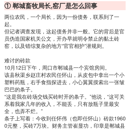
① 郸城畜牧局长,窑厂是怎么回事
两位农民，一个局长，因为一份债务，联系到了一
起。
但记者调查发现，这起债务并非一般。它的背后是官
员伪造国家机关公文，开办早就明令禁止的黏土砖
窑，以及错综复杂的地方“官官相护”潜规则。
难讨的砖款
10月12日下午，周口市郸城县一个宾馆房间。
该县秋渠乡赵庄村农民任怀山，从皮包中拿出一个小
塑料药瓶，右手食指探进去，小心翼翼摸索出一张皱
巴巴的条子。
“这是我在砖场交钱买砖时开的条子。”他说，“这可关
系着我家几年的收入，不能丢，只有放瓶子里最安
全，也弄不烂。”
条子上写着：今收到任怀伟（也即任怀山）砖款1960
0元整，买砖7万块。财务主管崔显功，印章是郸城县