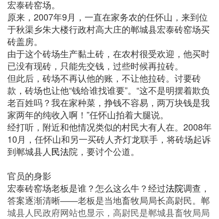
宏泰砖窑场。
原来，2007年9月，一直在家务农的任怀山，来到位
于秋渠乡朱大楼行政村高大庄的郸城县宏泰砖窑场买
砖盖房。
由于这个砖场生产黏土砖，在农村很受欢迎，他买时
已没有现砖，只能先交钱，过些时候再拉砖。
但此后，砖场不再认他的账，不让他拉砖。讨要砖
款，砖场也让他“钱给谁找谁要”。“这不是明摆着欺负
老百姓吗？我在家种菜，挣钱不容易，两万块钱是我
家两年的纯收入啊！”任怀山拍着大腿说。
经打听，附近和他情况类似的村民大有人在。2008年
10月，任怀山和另一买砖人齐灯龙联手，将砖场起诉
到郸城县人
民法
院，要讨个公道。
官员的身影
宏泰砖窑场老板是谁？怎么这么牛？经过
法院
调查，
答案逐渐清晰——老板是当地畜牧局局长高尉民。郸
城县人民政府网站也显示，高尉民是郸城县畜牧局局