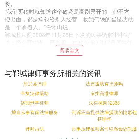
长。
“我们买砖时就知道这个砖场是高尉民开的，他不方
便出面，都是承包给别人经营，收我们钱的崔显功就
是一个承包人。”任怀山说。
郸城县法院2008年11月28日下发的民事调解书中写
道：经公开审理，已查明，在2007年9月17日原告任
怀山在被告高尉民开办的郸城县宏泰砖窑场交19600
阅读全文
元购砖款而被告收款后未发砖；在2007年10月9日原
告齐灯龙也在该砖窑场交款13280元购砖款而被告收
与郸城律师事务所相关的资讯
款后因没有生产出砖，造成至今未给付原告砖。
经法院主持调解，双方自愿达成协议：被告高尉民自
射洪县律师
法律援助有律师吗
愿于2009年1月28日前归还欠原告任怀山和齐灯龙砖
辛集法律援助
泰州高港律师
款19600元、13280元。
德阳刑事律师
法律援助12368
任怀山说，本来以为有了法院调解书，什么都好办
了，可他们再次找高尉民要钱时，高尉民还是不给，
擅自从事有偿法律服务
刑诉应当提供法律援助的情形包
括哪些
推三推四。
“官员都是人民选出来的公仆，可我还没有见过这样
律师清洪
刑事法律援助案件联席会议制度
的公仆，连国家的法律都视为儿戏。”他说。