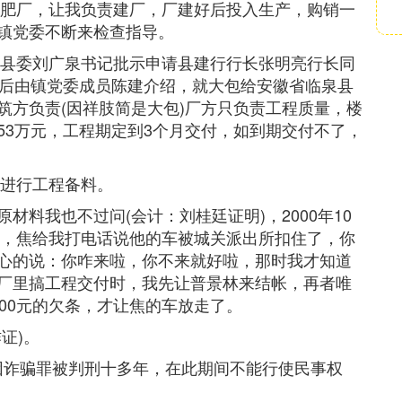
化肥厂，让我负责建厂，厂建好后投入生产，购销一
镇党委不断来检查指导。
请县委刘广泉书记批示申请县建行行长张明亮行长同
，后由镇党委成员陈建介绍，就大包给安徽省临泉县
筑方负责(因祥肢简是大包)厂方只负责工程质量，楼
53万元，工程期定到3个月交付，如到期交付不了，
，进行工程备料。
料我也不过问(会计：刘桂廷证明)，2000年10
午，焦给我打电话说他的车被城关派出所扣住了，你
心的说：你咋来啦，你不来就好啦，那时我才知道
厂里搞工程交付时，我先让普景林来结帐，再者唯
00元的欠条，才让焦的车放走了。
证)。
，我因诈骗罪被判刑十多年，在此期间不能行使民事权