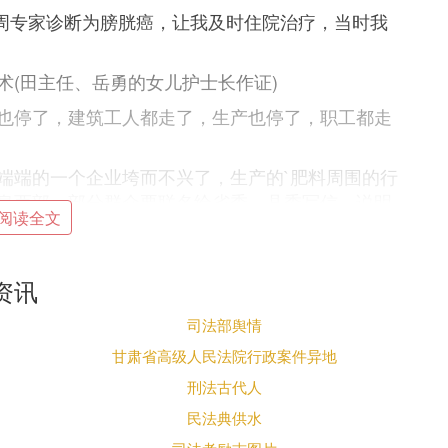
生周专家诊断为膀胱癌，让我及时住院治疗，当时我
术(田主任、岳勇的女儿护士长作证)
也停了，建筑工人都走了，生产也停了，职工都走
端端的一个企业垮而不兴了，生产的`肥料周围的行
泉西部，部分群众要联名给省委、县委写信，说明
阅读全文
养病。
资讯
太多。
司法部舆情
气(不够工程延期罚款)。
甘肃省高级人民法院行政案件异地
又不对，随及我到沈丘县人民医院复查，经复查我的癌症
刑法古代人
由外科主任李斌医生和李培刚医师给我做了第二次
民法典供水