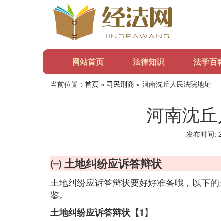
网站首页
法律知识
法学百
当前位置：
首页
»
司民刑商
» 河南沈丘人民法院地址
河南沈丘
发布时间: 20
㈠ 土地纠纷应诉答辩状
土地纠纷应诉答辩状要好好准备哦，以下的
鉴。
土地纠纷应诉答辩状【1】