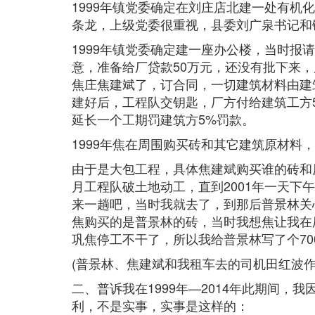
1999年镇党委确定在刘庄店北建一处有机
条龙，上级党委很重视，县委刘广泉书记和
1999年镇党委确定建一座办公楼，当时报
意，准备给厂贷款50万元，还没有批下来
焦庄焦建斌了，订合同，一切建筑材料由建
建好后，工程队交钥匙，厂方付给建筑工方
延长一个工期罚建筑方5%罚款。
1999年焦在周围购买砖和其它建筑原材料
由于是大包工程，具体焦建斌购买谁的砖和原材
月工程队破土地动工，直到2001年一天下
来一趟吧，当时我就去了，到那后普景林关
焦购买的是普景林的砖，当时我想焦让我在
巩焦停工不干了，所以我给普景林写了个70
(普景林、焦建斌和我租车去的司机田红波作
二、普诉我在1999年—2014年此期间
利，不是实事，实事是这样的：