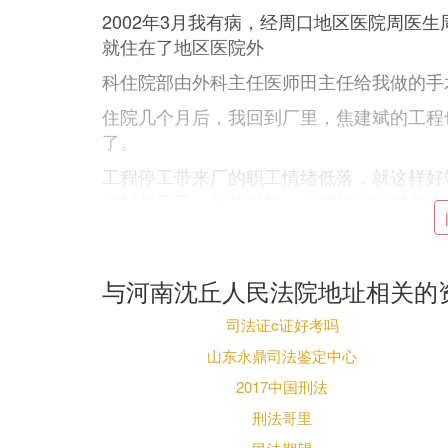
2002年3月我有病，经周口地区医院周医
就住在了地区医院外
科住院部由外科主任医师田主任给我做的手
住院几个月后，我回到厂里，焦建斌的工程
了。
工程停工带来厂的职工情绪低落，就这样好
政村都用了，反映很好，远的销到项城和临
情况。
我说这个厂该衰不兴，算了!从此我在厂里
与河南沈丘人民法院地址相关的
后来，焦建斌给我打电话说：周围我赊的帐
司法证c证好考吗
我不管再去干了，再干也不够你的，你不要生
山东永鼎司法鉴定中心
2003年底、2004年初我感觉我的身体
2017中国刑法
有复发症状，当时我住在本院外科住院部，
手术(外科主任李斌和医师李培刚作证)。
刑法哥里