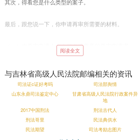
其次，得看您是什么类型的案子。
最后，跟您说一下，你申请再审所需要的材料。
（一）由再审申请人本人签名或盖章的再审申请书一
阅读全文
式二份，应当载明当事人的基本情况、申请再审的事
实与理由。
与吉林省高级人民法院邮编相关的资讯
（二）原一、二审判决书、裁定书等法律文书及其复
印件，经过人民法院复查或再审的，应当附有驳回通
司法证c证好考吗
司法部舆情
知书、再审判决书或裁定书及其复印件。
山东永鼎司法鉴定中心
甘肃省高级人民法院行政案件异
（三）以有新的证据证明原裁判认定的事实确有错误
地
为由申请再审，应当提交证据目录、证人名单和主要
2017中国刑法
刑法古代人
证据复印件或者照片时，需要人民法院调查取证的，
刑法哥里
民法典供水
应当附有证据。
民法期望
司法考励志图片
（四）再审申请人的身份证明材料复印件，委托代理