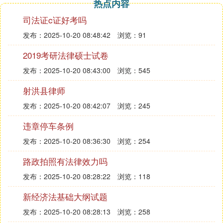
人的还应提交授权委托手续。
热点内容
司法证c证好考吗
如果您要聘请
发布：2025-10-20 08:48:42
律师
，律师一般分两阶段收费，一个是
浏览：91
代替您申请再审成功，第二阶段是参与案件
2019考研法律硕士试卷
发布：2025-10-20 08:43:00
浏览：545
再审的代理。
射洪县律师
发布：2025-10-20 08:42:07
浏览：245
不懂了你还问。
违章停车条例
㈤ 吉林省高级人民法院新址在哪从长春站
发布：2025-10-20 08:36:30
浏览：254
怎么走
路政拍照有法律效力吗
吉林省高级人民法院位于长春市仙台大街和珠海路的
发布：2025-10-20 08:28:22
浏览：118
交汇处。如果你从长春站出发，可以乘坐轻轨4号
新经济法基础大纲试题
线，在南湖大路站下车。出站后，向东方步行一小段
发布：2025-10-20 08:28:13
浏览：258
距离即可到达法院。