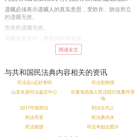
遗嘱必须表示遗嘱人的真实意思，受欺诈、胁迫所立
的遗嘱无效。
伪造的遗嘱无效。
遗嘱被篡改的，篡改的内容无效。
被继承人计划立遗嘱的话，可以根据当时的情况自行
阅读全文
选择立遗嘱方式，但如果不是情况危急，不能订立口
头遗嘱。而且不管选择以哪种方式立遗嘱，遗嘱的内
与共和国民法典内容相关的资讯
容都必须是被继承人真实的意思表示。
司法证c证好考吗
司法部舆情
⑵ 《民法典》第1042条的具体内容是什么
山东永鼎司法鉴定中心
甘肃省高级人民法院行政案件异
《中华人民共和国民法典》第1042条规定如下：
地
严禁包办、买卖及其他干扰婚姻自由的行为；
2017中国刑法
刑法古代人
禁止以婚姻之名进行财物要求或借贷；
刑法哥里
民法典供水
杜绝重婚；
民法期望
司法考励志图片
明确禁止有配偶者与他人同居，以及家庭暴力现象的
发生；