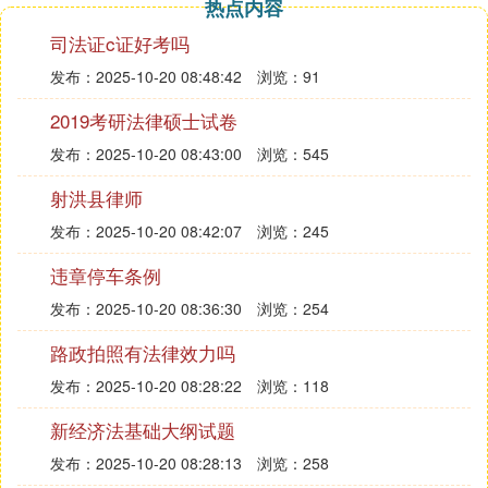
热点内容
坚决抵制家庭成员间的虐待和遗弃行为。
司法证c证好考吗
【法律依据】
《中华人民共和国民法典》第一千零四十条
发布：2025-10-20 08:48:42
浏览：91
本编调整因婚姻家庭产生的民事关系。
2019考研法律硕士试卷
第一千零四十二条
发布：2025-10-20 08:43:00
浏览：545
禁止包办、买卖婚姻和其他干涉婚姻自由的行为。禁
止借婚姻索取财物。
射洪县律师
禁止重婚。禁止有配偶者与他人同居。
发布：2025-10-20 08:42:07
浏览：245
禁止家庭暴力。禁止家庭成员间的虐待和遗弃。
违章停车条例
⑶ 民法典1064条规定
发布：2025-10-20 08:36:30
浏览：254
《中华人民共和国民法典》第一千零六十四条：
路政拍照有法律效力吗
1、夫妻双方共同签名或者夫妻一方事后追认等共同
发布：2025-10-20 08:28:22
浏览：118
意思表示所负的债务，以及夫妻一方在婚姻关系存续
期间以个人名义为家庭日常生活需要所负的债务，属
新经济法基础大纲试题
于夫妻共同债务；
发布：2025-10-20 08:28:13
浏览：258
2、夫妻一方在婚姻关系存续期间以个人名义超出家