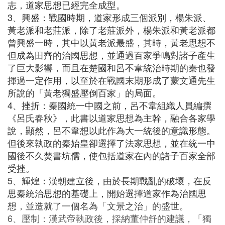
志，道家思想已經完全成型。
3、興盛：戰國時期，道家形成三個派別，楊朱派、
黃老派和老莊派，除了老莊派外，楊朱派和黃老派都
曾興盛一時，其中以黃老派最盛，其時，黃老思想不
但成為田齊的治國思想，並通過百家爭鳴對諸子產生
了巨大影響，而且在楚國和呂不韋統治時期的秦也發
揮過一定作用，以至於在戰國末期形成了蒙文通先生
所說的「黃老獨盛壓倒百家」的局面。
4、挫折：秦國統一中國之前，呂不韋組織人員編撰
《呂氏春秋》，此書以道家思想為主幹，融合各家學
說，顯然，呂不韋想以此作為大一統後的意識形態。
但後來執政的秦始皇卻選擇了法家思想，並在統一中
國後不久焚書坑儒，使包括道家在內的諸子百家全部
受挫。
5、輝煌：漢朝建立後，由於長期戰亂的破壞，在反
思秦統治思想的基礎上，開始選擇道家作為治國思
想，並造就了一個名為「文景之治」的盛世。
6、壓制：漢武帝執政後，採納董仲舒的建議，「獨