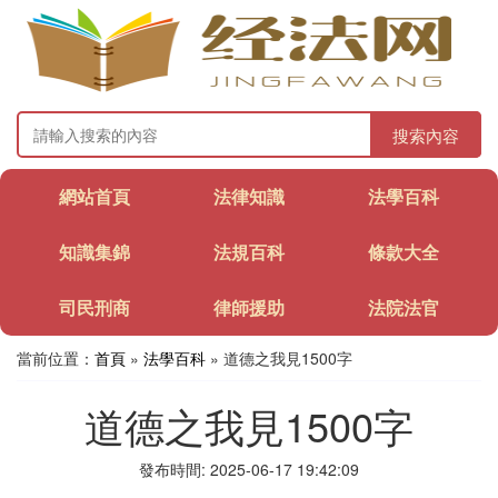
搜索內容
網站首頁
法律知識
法學百科
知識集錦
法規百科
條款大全
司民刑商
律師援助
法院法官
當前位置：
首頁
»
法學百科
» 道德之我見1500字
道德之我見1500字
發布時間: 2025-06-17 19:42:09