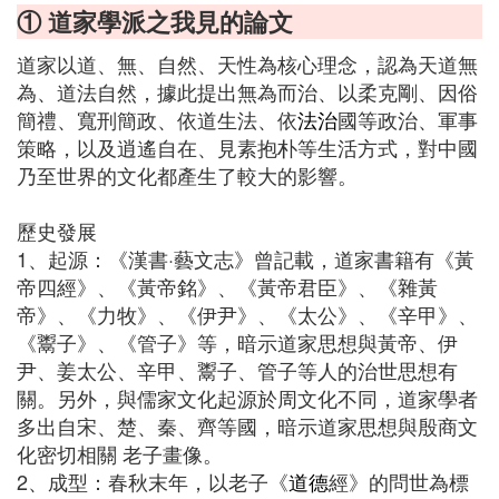
① 道家學派之我見的論文
道家以道、無、自然、天性為核心理念，認為天道無
為、道法自然，據此提出無為而治、以柔克剛、因俗
簡禮、寬刑簡政、依道生法、依
法治
國等政治、軍事
策略，以及逍遙自在、見素抱朴等生活方式，對中國
乃至世界的文化都產生了較大的影響。
歷史發展
1、起源：《漢書·藝文志》曾記載，道家書籍有《黃
帝四經》、《黃帝銘》、《黃帝君臣》、《雜黃
帝》、《力牧》、《伊尹》、《太公》、《辛甲》、
《鬻子》、《管子》等，暗示道家思想與黃帝、伊
尹、姜太公、辛甲、鬻子、管子等人的治世思想有
關。另外，與儒家文化起源於周文化不同，道家學者
多出自宋、楚、秦、齊等國，暗示道家思想與殷商文
化密切相關 老子畫像。
2、成型：春秋末年，以老子《
道德
經》的問世為標