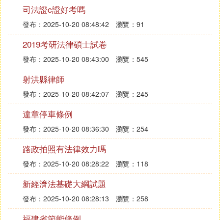
司法證c證好考嗎
② 如何成為一名合格的教練員之我見
發布：2025-10-20 08:48:42
瀏覽：91
隨著我在駕校的不斷工作，我深刻體會到教練員這一
2019考研法律碩士試卷
角色的重要性。古人雲：「師者，傳道授業解惑者
發布：2025-10-20 08:43:00
瀏覽：545
也。」作為一名教練員，我不僅需要教授學員駕駛技
術，更需要傳授他們駕車道理與職業道德，進行駕駛
射洪縣律師
職業的素質教育。
發布：2025-10-20 08:42:07
瀏覽：245
曾經的我，也犯過一些錯誤，態度不夠端正，工作不
違章停車條例
夠認真，單純追求教學效果。但通過反思和實踐，我
發布：2025-10-20 08:36:30
瀏覽：254
認識到作為教練員，必須嚴格按照合格教練的標准來
要求自己，加強師德修養，把學員當作自己的服務對
路政拍照有法律效力嗎
象，盡心盡力地為他們提供幫助。
發布：2025-10-20 08:28:22
瀏覽：118
藍天駕校在全國范圍內享有盛譽，我非常榮幸能夠成
新經濟法基礎大綱試題
為其中的一員。作為一名教練員，我深知自己肩負的
發布：2025-10-20 08:28:13
瀏覽：258
責任。多年的駕駛經驗告訴我，教練員必須從安全做
福建省節能條例