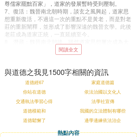
尊儒家罷黜百家」，道家的發展暫時受到壓制。
7、復活：魏晉南北朝時期，談玄之風興起，道家思
想重新復活，不過這一次的重點不是黃老，而是對老
莊的重新闡釋，並形成了影響深遠的魏晉玄學。此後
老莊成為道家正統，一直延續至今。
8、潛藏：魏晉南北朝後，雖然道家思想屢次成為大
亂之後治國的急救包，也是部分士大夫失意之後的精
閱讀全文
神寄託，但它絕大多數時候處於邊緣化狀態，只能在
文藝科技等方面繼續發揮作用，另外，道家思想曾和
與道德之我見1500字相關的資訊
佛教結合，形成了中國式的佛教——禪宗；而道家對
儒家宋明理學和陽明心學的形成，也起過重要作用。
道德經67
家庭道德篇
9、復興：晚清，隨著西方的沖擊，儒家統治秩序受
你站在道德
依法治國以文化人
到強烈沖擊，再加上道家與西方自由民主等觀念多有
交通執法學習心得
法學社宣傳
相合之處，故道家思想再次復興。1991年，董光壁先
生首先提出了當代新道家的概念，並得到陳鼓應等人
道德模範和
我國的立法體制有哪些
熱烈響應，此後有唯道論、道商、天道自由主義、自
道德鬆懈了
邊學邊練依法治企
化論等新的理論出現，其中像道商這樣的理論還在實
熱點內容
際生活中得到了應用和推廣。