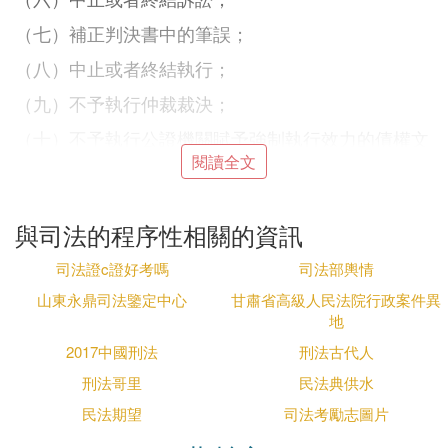
（七）補正判決書中的筆誤；
（八）中止或者終結執行；
（九）不予執行仲裁裁決；
（十）不予執行公證機關賦予強制執行效力的債權文
書；
閱讀全文
（十一）其他需要裁定解決的事項。
與司法的程序性相關的資訊
對前款第（一）、（二）、（三）項裁定，可以上
訴。裁定書由審判人員、書記員署名，加蓋人民法院
司法證c證好考嗎
司法部輿情
印章。口頭裁定的，記入筆錄。
山東永鼎司法鑒定中心
甘肅省高級人民法院行政案件異
地
2. 執法與司法區別
2017中國刑法
刑法古代人
法律分析：司法與執法的區別主要表現在主體、內
刑法哥里
民法典供水
容、程序性要求、主動性四個方面。 主體方面：司
民法期望
司法考勵志圖片
法，司法機關（法院和檢察院）及其公職人員；執
法，國家行政機關及其公職人員。內容方面：司法，