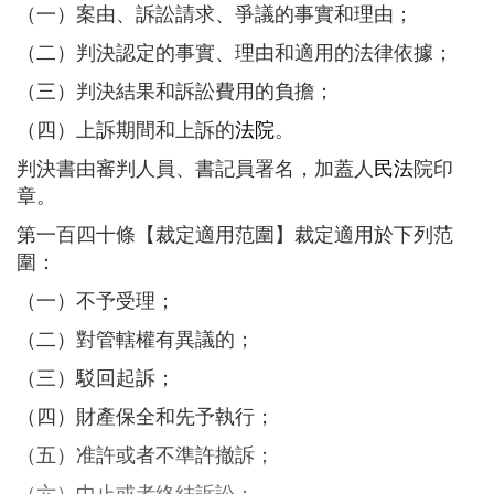
（一）案由、訴訟請求、爭議的事實和理由；
（二）判決認定的事實、理由和適用的法律依據；
（三）判決結果和訴訟費用的負擔；
（四）上訴期間和上訴的
法院
。
判決書由審判人員、書記員署名，加蓋人
民法
院印
章。
第一百四十條【裁定適用范圍】裁定適用於下列范
圍：
（一）不予受理；
（二）對管轄權有異議的；
（三）駁回起訴；
（四）財產保全和先予執行；
（五）准許或者不準許撤訴；
（六）中止或者終結訴訟；