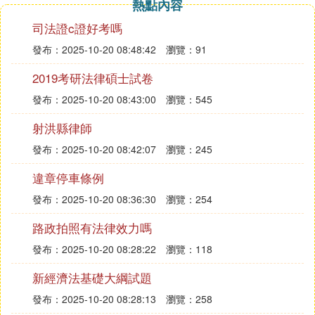
熱點內容
對象是案件，內容是解決糾紛；執法，以國家的名義
司法證c證好考嗎
對社會進行全面管理，內容比司法廣泛。程序性要
求：司法，有嚴格的程序性要求，如果違反程序，將
發布：2025-10-20 08:48:42
瀏覽：91
導致司法行為的無效和不合法；執法，執法活動不如
2019考研法律碩士試卷
司法活動的程序性要求嚴格。主動性：司法，被動
發布：2025-10-20 08:43:00
瀏覽：545
性，「不告不理」；執法；主動性和單方面性。
法律依據：《中華人民共和國治安管理處罰法》 第
射洪縣律師
七條 國務院公安部門負責全國的治安管理工作。縣
發布：2025-10-20 08:42:07
瀏覽：245
級以上地方各級人民政府公安機關負責本行政區域內
違章停車條例
的治安管理工作。
發布：2025-10-20 08:36:30
瀏覽：254
《中華人民共和國國家賠償法》 第七條 行政機關及
其工作人員行使行政職權侵犯公民、法人和其他組織
路政拍照有法律效力嗎
的合法權益造成損害的，該行政機關為賠償義務機
發布：2025-10-20 08:28:22
瀏覽：118
關。 兩個以上行政機關共同行使行政職權時侵犯公
民、法人和其他組織的合法權益造成損害的，共同行
新經濟法基礎大綱試題
使行政職權的行政機關為共同賠償義務機關。 法
發布：2025-10-20 08:28:13
瀏覽：258
律、法規授權的組織在行使授予的行政權力時侵犯公