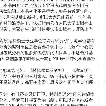
。本书内容涵盖了法硕专业课考试的所有五门课
法律知识
。本书变化不是很大，如果有近两年的，
年8月份以后出新书，所以大家只能看前一年的书
的时间浪费掉了。法硕指南只有人民大学出版社出
现象，大家在买书的时候要认准出版社，谨防上当
一考试法律硕士专业学位联考考试分析”，每年也都有
分析的编辑单位是教育部考试中心，而这个中心就
但考试分析的很多知识点讲的太简单，不适合打基
当年新的版本的时候买一本新的用来后冲刺和查漏补
大纲配套练习》、《模拟试卷及解析》、《法律硕士
士复习中做题的材料来源。练习书籍不是做完一次
还是错误的，都要多次看，思考这个题目考查了哪
目不少，有时还会原题再现。特别是近5年的法律硕士
分的，整套安排很完整的书籍，可以以在网站或者
大家在9月以后再研究，千万不要提前用历年真题，