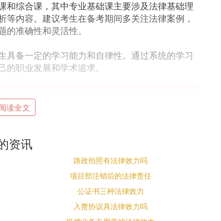
课和综合课，其中专业基础课主要涉及法律基础理
析等内容。建议考生在备考期间多关注法律案例，
题的准确性和灵活性。
生具备一定的学习能力和自律性。通过系统的学习
己的职业发展和学术追求。
阅读全文
国联考是关键部分，包含政治、外语、专业基础课
国宪法学、中国法制史），专业基础课和综合课为
关的资讯
路政拍照有法律效力吗
内容包括专业课笔试和面试。学校综合初试成绩与
项目部注销后的法律责任
公证书三种法律效力
经济法
、刑法、
诉讼法
、国际法等法学领域。学生
入赘协议具法律效力吗