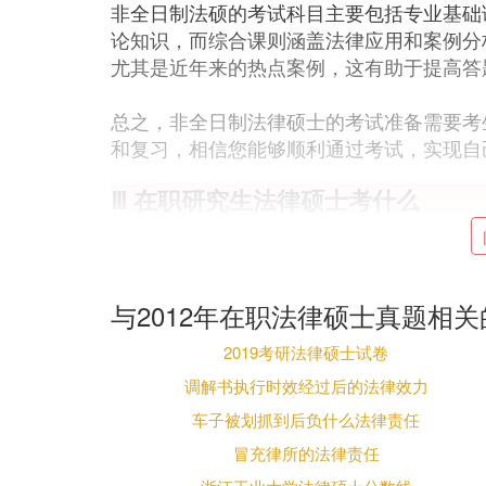
非全日制法硕的考试科目主要包括专业基础
论知识，而综合课则涵盖法律应用和案例分
尤其是近年来的热点案例，这有助于提高答
总之，非全日制法律硕士的考试准备需要考
和复习，相信您能够顺利通过考试，实现自
Ⅲ 在职研究生法律硕士考什么
在职研究生法律硕士考试涵盖多个方面。全
（
刑法
学、
民法
学）和综合课（法理学、中
与2012年在职法律硕士真题相
必考科目。
2019考研法律硕士试卷
通过联考后，考生需参加学校组织的复试，
复试表现决定录取。
调解书执行时效经过后的法律效力
车子被划抓到后负什么法律责任
课程学习涉及宪法、
行政法
、民法、
商法
、
需完成规定课程并通过考核。
冒充律所的法律责任