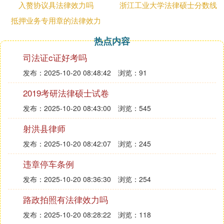
1、平台的实际控制人、大股东、实际负责人肯定主
入赘协议具法律效力吗
浙江工业大学法律硕士分数线
要责任承担者，是主犯，承担最重的责任。平台的员
抵押业务专用章的法律效力
工则根据职位不同，参与平台业务的程度不同承担不
同的责任。
热点内容
司法证c证好考吗
2、公司高管，同时又是负责业务的高管的，当然处
罚的重；
发布：2025-10-20 08:48:42
浏览：91
3、虽然是高管，但不负责公司主营业务的，比如人
2019考研法律硕士试卷
事、行政部门的人员，处罚的当然轻；
发布：2025-10-20 08:43:00
浏览：545
4、业务人员因为参与了公司拉资金的业务并根据业
射洪县律师
务情况分得了提成，其处罚相对较重；
发布：2025-10-20 08:42:07
浏览：245
P2P平台集资活动是一个整体，平台的每个工作人员
的工作都是平台集资活动得以成功的不可缺少的部
违章停车条例
分，所有人的参与才使得平台可以集资成功，所以对
发布：2025-10-20 08:36:30
浏览：254
每个员工都处理也未尝不可，但实际案件进行过程中
路政拍照有法律效力吗
会考虑宽严相济的原则，酌情对部分工作人员免予处
罚。
发布：2025-10-20 08:28:22
浏览：118