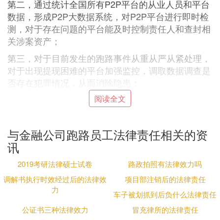
第二，通过统计全国所有P2P平台的从业人员和平台
数据，形成P2P大数据系统，对P2P平台进行即时检
测，对于存在问题的平台能及时控制责任人和查封相
关涉案资产；
第三，对于目前发生的跑路事件从重从严从紧处理，
对于出现提现困难的平台加强监控，调取数据调查是
否存在犯罪情况，从而消除隐患；
阅读全文
第四，加强对P2P宣传的管理，禁止虚假、夸大的宣
传，提高P2P准入门槛，禁止利用虚假背景欺骗人民
群众。我是一名平台受害者，对方领导是政法专业毕
与金融公司跑路员工法律责任相关的资
业，对法律研究深入，通过钻法律空子不断拖延时
讯
间，不跑路不配合，还虚假宣传以延缓经侦调查。
2019考研法律硕士试卷
路政拍照有法律效力吗
② P2P暴雷员工要不要负法律责任
调解书执行时效经过后的法律效
项目部注销后的法律责任
力
首先要弄清楚该员工在平台的职务以及参与平台业务
车子被划抓到后负什么法律责任
的程度及作用。
公证书三种法律效力
冒充律所的法律责任