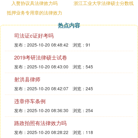
入赘协议具法律效力吗
浙江工业大学法律硕士分数线
用pos机等终端，向信用卡持卡人支付现金，有这种
抵押业务专用章的法律效力
信用卡套现的行为的话，情节严重的会构成非法经营
罪，这种行为本身的法律风险是非常大的。
热点内容
法律依据
司法证c证好考吗
《中华人民共和国
刑法
》 第一百六十五条 国有公
司、企业的董事、经理利用职务便利，自己经营或者
发布：2025-10-20 08:48:42
浏览：91
为他人经营与其所任职公司、企业同类的营业，获取
2019考研法律硕士试卷
非法利益，数额巨大的，处三年以下有期徒刑或者拘
发布：2025-10-20 08:43:00
浏览：545
役，并处或者单处罚金；数额特别巨大的，处三年以
上七年以下有期徒刑，并处罚金。
射洪县律师
《中华人民共和国反洗钱法》 第十六条 金融机构应
发布：2025-10-20 08:42:07
浏览：245
当按照规定建立客户身份识别制度。 金融机构在与
客户建立业务关系或者为客户提供规定金额以上的现
违章停车条例
金汇款、现钞兑换、票据兑付等一次性金融服务时，
发布：2025-10-20 08:36:30
浏览：254
应当要求客户出示真实有效的身份证件或者其他身份
证明文件，进行核对并登记。 客户由他人代理办理
路政拍照有法律效力吗
业务的，金融机构应当同时对代理人和被代理人的身
发布：2025-10-20 08:28:22
浏览：118
份证件或者其他身份证明文件进行核对并登记。 与