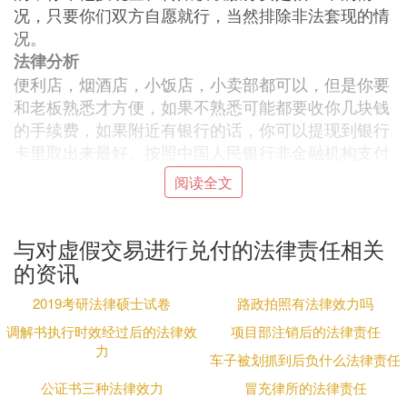
况，只要你们双方自愿就行，当然排除非法套现的情
况。
法律分析
便利店，烟酒店，小饭店，小卖部都可以，但是你要
和老板熟悉才方便，如果不熟悉可能都要收你几块钱
的手续费，如果附近有银行的话，你可以提现到银行
卡里取出来最好。按照中国人民银行非金融机构支付
服务的管理办法规定，未经人民银行批准，任何单位
阅读全文
和个人是不能从事这种支付服务的，如果是以营利为
目的，而且长期从事这种支付服务，可能会存在为违
反人民银行相关规定这个行为，这个行为有可能是涉
与对虚假交易进行兑付的法律责任相关
嫌违法的。如果兑换现金的人手机绑定的是信用卡，
的资讯
商家若是通过虚假交易向持卡人兑换现金的话，这种
2019考研法律硕士试卷
路政拍照有法律效力吗
行为是涉嫌违法的。
调解书执行时效经过后的法律效
如果说本身绑定的是信用卡，通过这种虚假的消费的
项目部注销后的法律责任
力
行为进行刷卡消费，之后由商家将信用卡的现金支付
车子被划抓到后负什么法律责任
给持卡人。按照最高人
民法
院和最高人民检察院，有
公证书三种法律效力
冒充律所的法律责任
关妨碍信用卡管理的
司法
解释规定，如果是行为人利