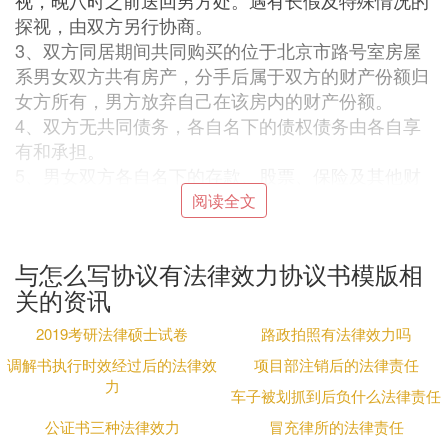
视，晚八时之前送回男方处。遇有长假及特殊情况的
探视，由双方另行协商。
3、双方同居期间共同购买的位于北京市路号室房屋
系男女双方共有房产，分手后属于双方的财产份额归
女方所有，男方放弃自己在该房内的财产份额。
4、双方无共同债务，各自名下的债权债务由各自享
有和承担。
5、男女双方各自名下的存款、股票、保险及其他财
产归各自所有。
阅读全文
双方已无其它财产争议。
立协议人：
与怎么写协议有法律效力协议书模版相
男方(签字)
关的资讯
女方(签字)
年、月、日
2019考研法律硕士试卷
路政拍照有法律效力吗
其他相关事宜：
调解书执行时效经过后的法律效
项目部注销后的法律责任
协议中的子女抚养条款，在判决时可供
法院
参考如果
力
车子被划抓到后负什么法律责任
分手后的男女因子女抚养问题发生纠纷，起诉至法
院，法院应当依照法律并可适当参照双方协议的约定
公证书三种法律效力
冒充律所的法律责任