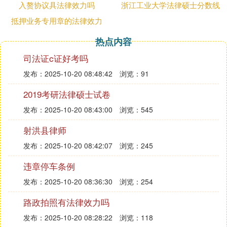
进行判决。一方面，法院判决子女抚养权的归属应当
入赘协议具法律效力吗
浙江工业大学法律硕士分数线
依据法律规定的有利于子女健康成长的原则，比较双
抵押业务专用章的法律效力
方的抚养条件;另一方面，法院也应参照当事人的主
观意愿，毕竟当事人对抚养的态度是决定是否有利于
热点内容
子女健康成长的重要因素。而当事人双方签订的分手
司法证c证好考吗
协议中有关子女抚养条款的约定，正好是当事人对子
发布：2025-10-20 08:48:42
浏览：91
女抚养态度的表达。即便分手协议书无效，法院也应
依照分手协议书的约定确定子女抚养权的归属;如果
2019考研法律硕士试卷
分手协议书中约定拥有抚养权的一方对子女的抚养确
发布：2025-10-20 08:43:00
浏览：545
无抚养能力，或抚养条件明显低于对方，此时法院才
可以依据有利于子女健康成长的原则对约定抚养权进
射洪县律师
行适当调整。
发布：2025-10-20 08:42:07
浏览：245
分手协议中的财产分割条款有效分手协议中有财产处
分的约定是当事人真实意思的表达，法律不应强行干
违章停车条例
涉，应当认定有效。无效的协议其效力及于协议的任
发布：2025-10-20 08:36:30
浏览：254
何条款。由于神橡分手协议书本身便不具有法律效
路政拍照有法律效力吗
力，因此，协议中约定的财产分割条款也自然不具有
法律约束力。但是，由于男女双方在分手时关于财产
发布：2025-10-20 08:28:22
浏览：118