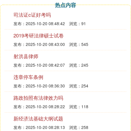
热点内容
意比较两类公司性质和特征上的异同，公司登记管理
程序的异同，两类公司在设立条件、设立程序、组织
司法证c证好考吗
机构和人员的产生方式、职责权限上的异同点；把握
发布：2025-10-20 08:48:42
浏览：91
我国股票发行的原则和一般规则。比较不同情况下，
2019考研法律硕士试卷
股票发行的条件和扩股的条件，把握股份转让的特殊
规定，以及股票申请上市的条件，上市公司的披露。
发布：2025-10-20 08:43:00
浏览：545
比较公司债券与股票的区别，把握公司债券发行的主
射洪县律师
体资格和条件。了解公司财务会计报告的内容、年报
的责任人员，公司利润分配的顺序和公积金、公益金
发布：2025-10-20 08:42:07
浏览：245
的提取及使用。掌握公司合并与分立的方式和条件，
违章停车条例
理解公司设立登记以及公司财务会计方面违反公司法
发布：2025-10-20 08:36:30
浏览：254
规定应承担的
法律责任
。对公司注册资本、董事会人
员构成等数字化的内容应力求记准。
路政拍照有法律效力吗
发布：2025-10-20 08:28:22
浏览：118
第三章应重点注意企业财产所有权与经营权的区别。
国有企业设立的条件，设立的程序，终止的原因，企
新经济法基础大纲试题
业享有的14项权利和应尽的义务；厂长的职权和职工
发布：2025-10-20 08:28:13
浏览：258