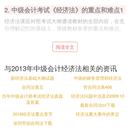
2. 中级会计考试《经济法》的重点和难点1
经济法课应对照考试大纲通读教材的全部内容，在充
分理解记忆的基础上，突破教材各章的重点和难点。
第一章应重点理解经济法的概念、经济法调整的内
阅读全文
容，知道经济法是个独立的法律部门，熟悉经济法律
关系的特征及三要素的构成；重点记忆经济法律关系
主体资格的取证方式。主体具备的两大基本能力和经
与2013年中级会计经济法相关的资讯
济法主体的范围，以及经济权利、经济义务、经济法
新经济法基础大纲试题
中级的财务管理和经济法
律关系客体的内容，经济法律关系的发生、变更和消
火应具备的3个条件和法律事实的内容。了解我国的
合同法第五
劳合同法第406
一元二级多层次
立法
体制的特点及我国经济
法规
的主
历年中级会计师考试经济法真题
经济法问题中涉及2009年10
要构成。体会违反经济法应承担的3类责任，以及经
及答案
最新合同法txt下载
济纠纷解决的3种途径，比较仲裁、诉讼和行政复议
2016经济法重点章节
经济法重大事件的界定
的异同点。
深圳劳动合同法下载
第二章公
司法
历来是考试的重点。复习时，要特别注