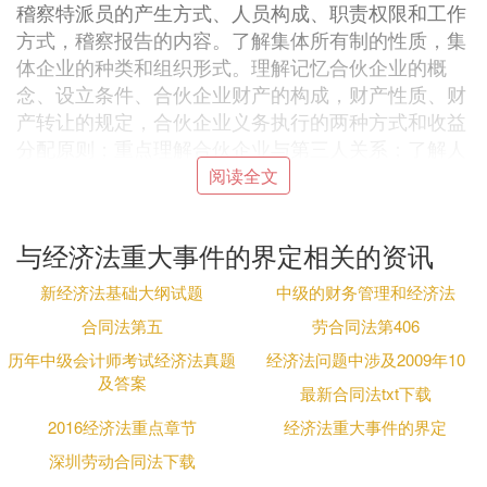
稽察特派员的产生方式、人员构成、职责权限和工作
方式，稽察报告的内容。了解集体所有制的性质，集
体企业的种类和组织形式。理解记忆合伙企业的概
念、设立条件、合伙企业财产的构成，财产性质、财
产转让的规定，合伙企业义务执行的两种方式和收益
分配原则；重点理解合伙企业与第三人关系；了解人
伙与退伙的种类及责任。
阅读全文
第四章本章应重点记忆理解合营企业设立腊手的条
与经济法重大事件的界定相关的资讯
件、注册资本、出资方式、出资期限的具体规定，把
握合营企业的组织形式、组织机构及财务报表的种
新经济法基础大纲试题
中级的财务管理和经济法
类。比较合作企业的性质。设立条件、组织形式、组
合同法第五
劳合同法第406
织机构的特殊性，以及我国允许外方合作者先行收回
历年中级会计师考试经济法真题
经济法问题中涉及2009年10
投资的条件和方式。把握外资企业在投资人、设立条
及答案
件。审批期限。出资方式、出资期限、组织形式上的
最新合同法txt下载
特殊规定。由于部分外商投资企业的组织形式为有限
2016经济法重点章节
经济法重大事件的界定
责任公司，故考试时，应注意其与公司法的结轮汪嫌
深圳劳动合同法下载
合运用问题。