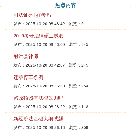
热点内容
第五章本章重点把握破产界限的要点，我国规定对部
司法证c证好考吗
分企业不予宣告破产的法定情形，破产申请人和应提
发布：2025-10-20 08:48:42
浏览：91
供的证据材料，破产保全和破产开始的效力。理解债
权人会议的特点、职责权限、和解与整顿制度的主要
2019考研法律硕士试卷
内容。特别注意记忆理解破产宣告的3种情况。破产
发布：2025-10-20 08:43:00
浏览：545
企业的留守人员，破产财产的内容及界定方式，破产
债权的范围，别除权、抵销权、撤销权的特点和内
射洪县律师
容，破产费用的内容以及破产财产的清偿顺序，《通
发布：2025-10-20 08:42:07
浏览：245
知》和《补充通知》关于破产救济的主要规定。
违章停车条例
第六章本章重点理解票据和票据法的法律特征，记忆
发布：2025-10-20 08:36:30
浏览：254
理解汇票的种类，出票的性质以及对收款人、付款
路政拍照有法律效力吗
人、出票人具有的不同
法律效力
，汇票的绝对应记载
事项和相对应记载事陵旦项，背书应记载的事项，背
发布：2025-10-20 08:28:22
浏览：118
书的效力，禁止背书的要求，承兑提示及承兑事项的
新经济法基础大纲试题
记载方法，保证的记载事项及保证的责任和权利，汇
票的付款提示和追索权的行使原因、行使程序及对
发布：2025-10-20 08:28:13
浏览：258