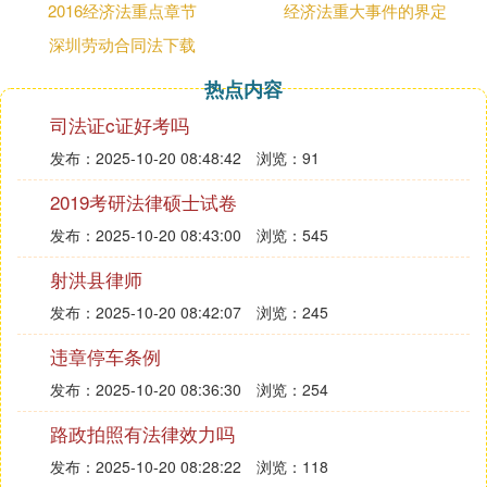
一、所有权属于丁。因为乙当初的占有是合法占有，
2016经济法重点章节
经济法重大事件的界定
法律保护交易中专善意的第三者。
深圳劳动合同法下载
二、乙的属请求应该得到支持。楼道以及楼道空间是
热点内容
公共面积，属于所有的业主，不能个人单独占有，除
司法证c证好考吗
非甲把整座房子买下来。
发布：2025-10-20 08:48:42
浏览：91
三、1.乙银行的质押权的设立是在6.6，根据物权
法规
2019考研法律硕士试卷
定，6.1只是成立合同，6.6登记过后质押权才设立。
发布：2025-10-20 08:43:00
浏览：545
2.甲销售房屋的行为合法。依然是物权法中的规定。
只要买受人愿意偿还的，抵押权人不能阻止买卖的进
射洪县律师
行。这是保护买卖交易的顺利。
发布：2025-10-20 08:42:07
浏览：245
3.维修厂先受偿。虽然丙公司的权利设立在先。但是
违章停车条例
物权法上对留置权有规定，可在抵押权前行使。因为
没有维修厂的修理，标的物的价值就会减损，对双方
发布：2025-10-20 08:36:30
浏览：254
都是不利的。
路政拍照有法律效力吗
4.8.25设立。与前面一样，登记后设立。
5.要征得甲公司的同意，否则是无效的。
发布：2025-10-20 08:28:22
浏览：118