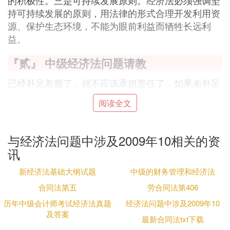
的积极性。三是可持续发展原则。经济法必须强调坚
持可持续发展的原则，用法律的形式合理开发利用资
源、保护生态环境，不能为眼前利益而牺牲长远利
益。
『贰』 中级经济法问题请教
已经补足差额了，就不应该承担责任了，如果未补足
差额，其他股东承担连带责任
阅读全文
题中：2011年底，公司取得可分配红利100万元，这
个时候“2011年8月5日，甲履行了后续出资义务。”意
思就是出资100万。乙作价出资的房屋实际价值仅为1
与经济法问题中涉及2009年10相关的资
00万元，此时的丙不也是“此时丙尚未缴付剩余出
讯
资”就只是期初的50万元。;其实就是甲、乙、丙出资
各是100、100、50，比例当然就是2：2：1。
新经济法基础大纲试题
中级的财务管理和经济法
合同法第五
劳合同法第406
『叁』 关于经济法中物权法的三个问题。
历年中级会计师考试经济法真题
经济法问题中涉及2009年10
请详细一点。
及答案
最新合同法txt下载