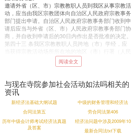
邀请外省（区、市）宗教教职人员到我区从事宗教活
动，应当由我区宗教团体向自治区人民政府宗教事务
部门提出申请。自治区人民政府宗教事务部门收到申
请后应当与外省（区、市）人民政府宗教事务部门协
商，并自收到申请后的30日内作出是否批准的决定。
第四十三 条我区宗教教职人员跨地（市）学经，应
当获得宗教活动场所所在地的地区（市）行署（人民
政府）宗教事务部门的批准，并报自治区人民政府宗
阅读全文
教事务部门备案。
我区宗教教职人员到外省（区、市）学经，以及外省
（区、市）宗教教职人员到我区宗教活动场所学经，
与现在寺院参加社会活动如法吗相关的
应当经过双方省级人民政府宗教事务部门协商同意。
资讯
学经期间，宗教教职人员应当遵守宗教活动场所的
规
新经济法基础大纲试题
中级的财务管理和经济法
章
制度，服从所在地人民政府宗教事务部门和宗教活
动场所管理组织的管理。
合同法第五
劳合同法第406
第四十四条 邀请境外宗教教职人员到我区进行访问
历年中级会计师考试经济法真题
经济法问题中涉及2009年10
或者宗教学术交流的，应当由自治区宗教团体向自治
及答案
最新合同法txt下载
区人民政府宗教事务部门提出申请，自治区人民政府