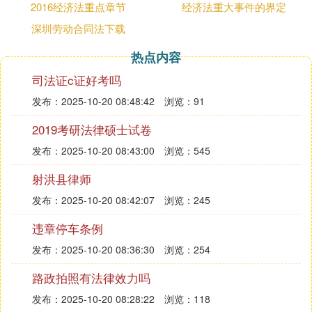
2016经济法重点章节
经济法重大事件的界定
宗教事务部门应当自收到申请之日起20日内会同自治
深圳劳动合同法下载
区外事部门向自治区人民政府提出审核意见，自治区
人民政府在20日内作出是否批准的决定。经批准到我
热点内容
区的境外宗教教职人员，应当服从所在地人民政府宗
司法证c证好考吗
教事务部门和外事部门的管理。
第五十三条 宗教教职人员违反本办法第四十一条、
发布：2025-10-20 08:48:42
浏览：91
第四十二条、第四十三条、第四十四条规定，未经批
2019考研法律硕士试卷
准或者备案跨区域活动的，由县级以上人民政府宗教
事务部门责令改正；情节严重的，由县级以上人民政
发布：2025-10-20 08:43:00
浏览：545
府宗教事务部门建议有关的宗教团体取消其宗教教职
射洪县律师
人员身份。
发布：2025-10-20 08:42:07
浏览：245
违章停车条例
发布：2025-10-20 08:36:30
浏览：254
路政拍照有法律效力吗
发布：2025-10-20 08:28:22
浏览：118