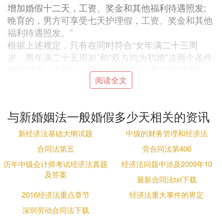
增加婚假十二天，工资、奖金和其他福利待遇照发;
晚育的，男方可享受七天护理假，工资、奖金和其他
福利待遇照发。”
根据上述规定，只有在同时符合“女年满二十三周
岁、男年满二十五周岁”和“双方均为初婚”这两个条件
的情况下，才可以认定为《婚姻法》规定的“晚婚”，
阅读全文
并有权享受增加12天的晚婚奖励假;当然，晚婚年龄
应当是结婚证书上批准结婚之日的双方周岁年龄。
因此，再婚年龄达到晚婚标准的，不能享受晚婚待
与新婚姻法一般婚假多少天相关的资讯
遇。
2、员工再婚，可以享受带薪婚假
新经济法基础大纲试题
中级的财务管理和经济法
再婚的劳动者，只要他们之间结成的是合法婚姻，同
合同法第五
劳合同法第406
样受到国家法律的保护，其与初婚劳动者的法律地位
历年中级会计师考试经济法真题
经济法问题中涉及2009年10
并无不同。劳动和社会保障部《关于对再婚职工婚假
及答案
最新合同法txt下载
问题的复函》(劳社厅函[2000]84号)明确规定：“根据
《中华人民共和国婚姻法》和国家有关职工婚丧假的
2016经济法重点章节
经济法重大事件的界定
规定精神，再婚者与初婚者的法律地位相同，用人单
深圳劳动合同法下载
位对再婚职工应当参照国家有关规定，给予同初婚职