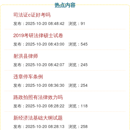
热点内容
工一样的婚假待遇。”
根据原《国家劳动总局、财政部关于国营企业职工请
司法证c证好考吗
婚丧假和路程假问题的通知》的规定，较多可以享受
发布：2025-10-20 08:48:42
浏览：91
3天的婚假。
因此，员工再婚，也可享受带薪婚假。
2019考研法律硕士试卷
以上内容就是关于江苏婚假13天以及江苏婚假是3天
发布：2025-10-20 08:43:00
浏览：545
还是13天，更多江苏婚假包含双休日吗的内容就在誉
射洪县律师
祥婚礼网。
发布：2025-10-20 08:42:07
浏览：245
❷ 新婚姻法婚假多少天
违章停车条例
法律分析：法定的婚假为3天；婚假一般指的是员工
发布：2025-10-20 08:36:30
浏览：254
本人结婚依法可享受的假期。
路政拍照有法律效力吗
法律依据：《中华人民共和国
民法
典》
发布：2025-10-20 08:28:22
浏览：118
第一千零四十七条 结婚年龄，男不得早于二十二周
岁，女不得早于二十周岁。
新经济法基础大纲试题
第一千零四十八条 直系血亲或者三代以内的旁系血
发布：2025-10-20 08:28:13
浏览：258