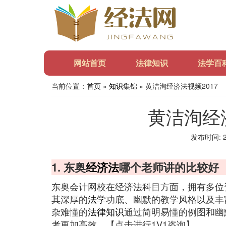
网站首页
法律知识
法学百
当前位置：
首页
»
知识集锦
» 黄洁洵经济法视频2017
黄洁洵经济
发布时间: 20
1. 东奥
经济法
哪个老师讲的比较好
东奥会计网校在经济法科目方面，拥有多位
其深厚的
法学
功底、幽默的教学风格以及丰
杂难懂的
法律知识
通过简明易懂的例图和幽
考更加高效。【点击进行1V1咨询】