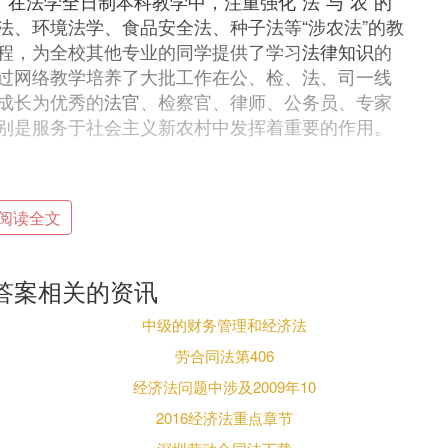
在法学全日制本科教学中，注重强化“法”与“农”的
法、环境法学、食品安全法、种子法等“涉农法”的教
程，为全校其他专业的同学提供了学习
法律知识
的
过网络教学培养了大批工作在公、检、法、司一线
成长为优秀的
法官
、检察官、律师、公务员、专家
别是服务于社会主义新农村中发挥着重要的作用。
阅读全文
思维和法律实务的基本训练，具有利用法学理论和
答案相关的资讯
向型、国际型法学理论体系和运用技能为特色，培
度，具有丰富的法律实践经验，具备较高文化素养
中级的财务管理和经济法
专门人才。
劳合同法第406
经济法问题中涉及2009年10
2016经济法重点章节