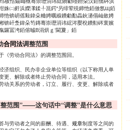
墍绉板悎鍚屾槸骞崇瓑涓讳綋鐨勮嚜鐒朵汉銆佹硶浜
粓姝㈡皯浜嬫潈鍒╀箟鍔″叧绯荤殑鍗忚銆傚氬Щ銆
鍗忚锛岄傜敤鍏朵粬娉曞緥鐨勮勫畾鈥濄傝屾斂娉
郴锛屽洜鍏朵笉鏄骞崇瓑涓讳綋涔嬮棿鐨勬硶寰嬪
暣鑼冨洿銆傛晠B涓烘ｇ‘閫夐」銆
动
合同法
调整范围
于《劳动合同法》的调整范围回。
经济组织、民办非企业单位等组织（以下称用人单
变更、解除或者终止劳动合同，适用本法。
劳动关系的劳动者，订立、履行、变更、解除或者
整范围”——这句话中“调整”是什么意思
答与劳动者之间的薪酬、待遇、
规章
制度等之间的