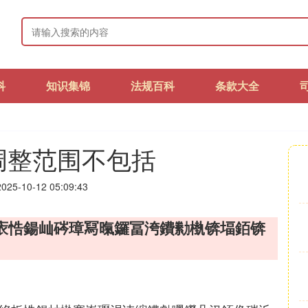
科
知识集锦
法规百科
条款大全
调整范围不包括
25-10-12 05:09:43
庡悎鍚屾硶璋冩暣鑼冨洿鐨勬槸锛堛銆锛