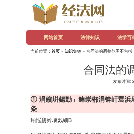
网站首页
法律知识
法学百
当前位置：
首页
»
知识集锦
» 合同法的调整范围不包括
合同法的
发布时间: 20
① 涓嬪垪鍚勯」鍏崇郴涓锛屽睘浜
夈
銆愮瓟妗堛戯細B