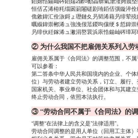
銆婂悎鍚屾硶銆嬬2鏉¤勫畾锛氣滄湰娉曟
恒佸叾浠栫粍缁囦箣闂磋剧珛銆佸彉鏇淬佺
佹敹鍏汇佺洃鎶ょ瓑鏈夊叧韬浠藉叧绯荤殑
曞緥鍏崇郴浠ュ強浼佷笟鍐呴儴绠＄悊鍏崇
叧绯伙紝鎵浠ュ潎涓嶅睘浜庡悎鍚屾硶璋冩
② 为什么我国不把雇佣关系列入劳
雇佣关系属于《合同法》的调整范围，不属
可以参看：
第二答条中华人民共和国境内的企业、个体
位）与劳动者建立劳动关系，订立、履行、
国家机关、事业单位、社会团体和与其建立
终止劳动合同，依照本法执行。
③ “劳动合同不属于《合同法》的调
“调整“在法律上的含义是”法律适用”。
劳动合同调整的是用人单位（回用工主体）