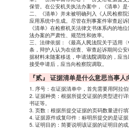
保管。在公安机关执法办案中，《清单》是
二、《清单》并未被明确列入《人民检察院
应用系统中生成。尽管在刑事案件审查起诉
《清单》在检察机关法律文书体系内的地位
法
办案的严肃性、规范性和效率。
三、法律依据：《最高人
民法
院关于适用〈
条，辩护人认为在侦查、审查起诉期间公安
据材料未随案移送，申请
法院
调取的，应当
接受申请后，应当向检察院调取。
『贰』 证据清单是什么意思当事人
1. 序号：在证据清单中，首先需要用阿拉伯数
2. 证据种类：根据所提交证据的类型进行
书证等。
3. 页数：根据所提交证据的页码数量进行
4. 证据原件或复印件：标明所提交的是证
5. 证明目的：简要说明该证据的证明目的