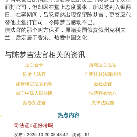
面打官司，但却因在堂上态度嚣张，所以被判入狱两
日。在狱期间，吕忍竟然出现探望陈梦吉，更答应代
替他上堂打官司，令陈梦吉感动不已。
演
法官
的那个叫方保罗，原籍美国俄亥俄州克利夫
兰，后定居于香港。热爱中国文化。
与陈梦吉法官相关的资讯
法院会录
海曙法院法官
陈梦吉法官
广西桂林法院招聘
如何确定法官员额
金杜法官
咸宁中级人民法院
法院判的地方
戴春荣法官
恳求法院能
热点内容
司法证c证好考吗
发布：2025-10-20 08:48:42
浏览：91