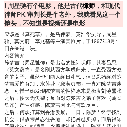
Ⅰ 周星驰有个电影，他是古代
律师
，和现代
律师PK 审判长是个老外，我就看见这一个
镜头，不知道是视频还是电影
应该是《算死草》。是马伟豪、黄浩华执导，周星
驰、莫文蔚、李兆基等主演喜剧片，于1997年8月1
日在香港上映。
内容简介：
陈梦吉（周星驰饰）是出名的扭计状师，其妻吕忍
（莫文蔚饰）是名刚从西方学成归来，一直受西方教
育的女子。虽然他们两人终日斗气，但吕忍始终对陈
梦吉爱护有加，水莲花（邱淑贞饰）一直对陈梦吉迷
恋，可惜当她发现陈梦吉的性格原来是极度刻薄嚣张
之后，便大为失望；反而对陈梦吉之弟子何欢（葛民
辉饰）产生好感。陈梦吉因此与何欢反目。
之后，何欢打算到香港发展。一日，陈梦吉终于找到
机会，借故带吕忍往香港，却把吕忍卖掉，而后得知
了何欢被告的消息，念着师徒的份上，陈梦吉帮欢出