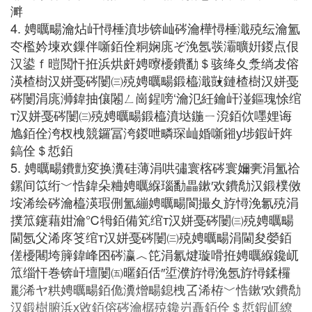
溿
4. 娉曞畼瀹炶屽憳棰濆埗锛屾硶瀹樺憳棰濈殑纭瀹氳
冭檻妗堜欢鏁伴噺銆佺粡娴庣ぞ浼氬彂灞曠姸鍐点佷
汉鍙ｆ暟閲忓拰浜烘皯娉曢櫌鐨勫＄骇绛夊洜绱犮傛
渶楂樹汉姘戞硶闄㈢殑娉曞畼鍛橀濈敱鏈楂樹汉姘戞
硶闄涓庣浉鍏抽儴闂ㄥ崗鍟嗙‘瀹氾紝鑰屽湴鏂瑰悇绾
т汉姘戞硶闄㈢殑娉曞畼鍛橀濆垯鍦ㄧ渷銆佽嚜娌诲
尯銆佺洿杈栧競鑼冨洿鍐呭疄琛屾婚噺鎺у埗鍜屽姩
鎬佺＄悊銆
5. 娉曞畼鐨勯変换瀵硅薄涓哄彇寰楁硶寰嬭亴涓氳祫
鏍间笖绗﹀悎鍏朵粬娉曞緥瑙勫畾鏉′欢鐨勪汉鍛樸傚
垵浠绘硶瀹橀渶瑕侀氳繃娉曞畼閬撮夊斿憳浼氱殑涓
撲笟鑳藉姏瀹℃牳銆備笂绾т汉姘戞硶闄㈢殑娉曞畼
閫氬父浠庝笅绾т汉姘戞硶闄㈢殑娉曞畼涓閫夋嫈銆
傞櫌闀垮簲鍏峰囨硶瀛︿笓涓氱煡璇嗗拰娉曞緥鑱屼
笟缁忓巻锛屽壇闄㈤暱銆佸″垽濮斿憳浼氬斿憳鍒欏
彲浠ヤ粠娉曞畼銆佹瀵熷畼鎴栧叾浠栫﹀悎鏉′欢鐨勪
汉鍛樹腑浜х敓銆傛硶瀹樼殑鑱岃矗銆佺＄悊鍜屼繚