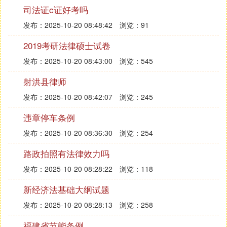
历要求放宽至本科毕业。
司法证c证好考吗
5. 法官助理需要在司法岗位上任职并辅助办案至少五
发布：2025-10-20 08:48:42
浏览：91
年（包括试用期，其他等同工作经验可计入）。若获
得法律硕士、法学硕士学位，或者法学博士学位，则
2019考研法律硕士试卷
从事法律工作的年限可分别放宽至四年、三年。
发布：2025-10-20 08:43:00
浏览：545
《法官入额、退出规定》第三条明确指出，员额法官
的选任应在核定的员额比例内进行，遵循公开、平
射洪县律师
等、竞争、择优的原则，并严格控制选任标准和程
发布：2025-10-20 08:42:07
浏览：245
序。第四条规定，对拟入额法官的人选需要提交至省
级法官遴选委员会进行审议，未经该委员会通过的，
违章停车条例
不得任命为员额法官。本院党组负责组织、领导员额
发布：2025-10-20 08:36:30
浏览：254
法官的选任工作。第五条规定，员额内法官应主要配
路政拍照有法律效力吗
置在一线办案岗位上，非业务部门如办公综合、政工
党务、纪检监察、教育培训、司法技术等不设置员额
发布：2025-10-20 08:28:22
浏览：118
岗位。第六条规定，中院员额法官一般应通过逐级遴
新经济法基础大纲试题
选方式产生。员额制实施前已任命的未入额法官可在
本院参加选任。中院法官助理初任法官的，则应到基
发布：2025-10-20 08:28:13
浏览：258
层
法院
任职。第七条规定，员额法官应根据本院设定
福建省节能条例