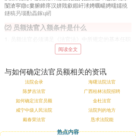
闅滄寜鐓с婁腑鍗庝汉姘戝叡鍜屽浗娉曞畼娉曘嬬殑
鐩稿叧瑙勫畾鎵ц屻
⑵ 员额
法官
入额条件是什么
1. 员额法官必须满足《法官法》中所规定的基本任职
条件。
阅读全文
2. 员额法官应具备良好的政治素养、业务能力以及
道
德
品质；同时，应拥有与
司法
责任制相匹配的专业素
质、工作作风和职业操守，并具备独立审理案件的能
与如何确定法官员额相关的资讯
力。
法院会录
海曙法院法官
3. 未入额的法官在申请入额时，应当具备一定的办案
陈梦吉法官
广西桂林法院招聘
工作经验。
4. 法官助理通常需要具备
法学
类本科以上学历并取得
如何确定法官员额
金杜法官
学士及以上学位；或者非法学类本科以上学历，并获
咸宁中级人民法院
法院判的地方
得
法律硕士
、法学硕士及以上学位；或者其他相应学
戴春荣法官
恳求法院能
位，并具有法律专业知识。对于民族地区和边远地
区，若难以达到上述学历条件，可以将担任法官的学
热点内容