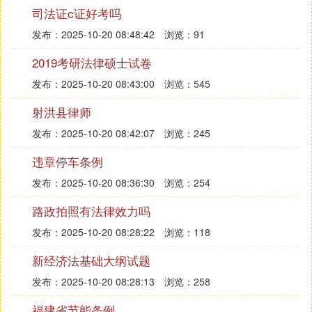
现任天达共和律师事务所合伙人，在2006年加入天达
司法证c证好考吗
前，曾供职于太平洋律师事务所。
发布：2025-10-20 08:48:42
浏览：91
特长：诉讼及仲裁法律事务，尤其擅长民商事诉讼及
2019考研法律硕士试卷
仲裁
发布：2025-10-20 08:43:00
浏览：545
起点：1986年河北省
司法
厅
射洪县律师
03 傅钢 协力律师事务所
发布：2025-10-20 08:42:07
浏览：245
2016年，傅钢律师全程参与大众点评网诉网络不正当
竞争案、上海壮游信息科技有限公司与广州硕星等公
违章停车条例
司“奇迹MU”网络游戏侵害著作权、侵害商标权；代理
发布：2025-10-20 08:36:30
浏览：254
北京乐动卓越科技有限公司与北京昆仑万维科技股份
路政拍照有法律效力吗
有限公司等著作权侵权及不正当竞争案等。
发布：2025-10-20 08:28:22
浏览：118
曾主办上海反垄断第一案“书生公司诉盛大网络”垄断
纠纷案、“龙之谷”确认不侵权案、土豆系列著作权纠
新经济法基础大纲试题
纷案等知名案例。
发布：2025-10-20 08:28:13
浏览：258
学术造诣
福建省节能条例