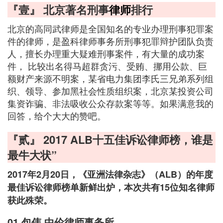
『壹』 北京著名刑事
律师
排行
北京的高同武律师是全国知名的专业办理刑事犯罪案
件的律师，是盈科律师事务所刑事犯罪辩护团队负责
人，擅长办理重大疑难刑事案件，有大量的成功案
件， 比较出名得马超群贪污、受贿、挪用公款、巨
额财产来源不明案，某省电力集团李氏三兄弟系列组
织、领导、参加黑社会性质组织案，北京某投资公司
集资诈骗、非法吸收公众存款案等等。如果满意我的
回答，给个大大的赞吧。
『贰』 2017 ALB十五佳诉讼律师榜，谁是
最牛大状”
2017年2月20日，《亚洲法律杂志》（ALB）的年度
最佳诉讼律师榜单新鲜出炉，本次共有15位知名律师
获此殊荣。
01 包伟 中伦律师事务所