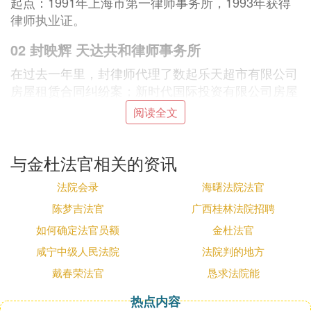
起点：1991年上海市第一律师事务所，1993年获得
律师执业证。
02 封映辉 天达共和律师事务所
在过去一年里，封律师代理了数起乐天超市有限公司
房屋租赁合同纠纷案；新时代国际投资有限公司房屋
租赁合同纠纷案；康菲石油中国有限公司海上污染损
阅读全文
害责任纠纷上诉案等。除了律师的本职工作外，封映
辉律师还将多年来形成的办案经验及教训传授给年轻
人，曾在河北律协主办的律师初任及中央民族大学的
与金杜法官相关的资讯
法律诊所授课。
法院会录
海曙法院法官
从业26年之久，其经办典型案例被录入最高人
民法
院
陈梦吉法官
广西桂林法院招聘
编著的《经济审判指导与参考》。
如何确定法官员额
金杜法官
本科：中国政法大学
咸宁中级人民法院
法院判的地方
硕士：清华大学
法学
院
戴春荣法官
恳求法院能
江湖地位
热点内容