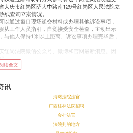
省大庆市红岗区萨大中路南129号红岗区人民法院立
服务热线查询立案情况。
可以通过窗口现场递交材料或办理其他诉讼事项，
服从工作人员指引，自觉接受安全检查，主动出示
，与他人保持1米以上距离。诉讼事项办理完毕后，
庆红岗法院微信公众号、微博和官网最新消息。因
解。
阅读全文
疫情防控期间调整诉讼活动
资讯
有关精神，全力做好疫情防控工作，避免因人员大
海曙法院法官
生命安全，自即日起，全市两级法院就疫情防控期
等相关工作方式作如下调整：
广西桂林法院招聘
拟到法院办理申请立案、提交诉讼材料、案件查
金杜法官
以通过网络、邮寄、电话等途径办理：
法院判的地方
法院诉讼服务网，江苏移动微法院。不便开展线上诉