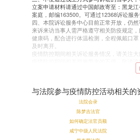
立案申请材料请通过中国邮政寄至：黑龙江
案庭，邮编163500。可通过12368诉讼
四、本院诉讼服务中心目前正常开放，仍然
来诉来访当事人需严格遵守相关防疫规定，
健康码，配合进行体温检测，全程佩戴口罩
及时离开。
疫情防控期间相关诉讼服务情况，请关注大
疫情防控期间相关措施带来的不便，敬请谅
D. 常州市中级人民法院关于常州
与法院参与疫情防控活动相关的
为认真贯彻落实市委市政府关于疫情防控的
法院会录
量聚集导致疫情扩散，维护公众身体健康和
间的诉讼服务、案件审理、执行和申诉信访
陈梦吉法官
一、全市两级法院诉讼服务中心暂时关闭。
如何确定法官员额
询、纠纷调解等诉讼服务事项的，当事人可
咸宁中级人民法院
1、在线立案或提交材料。请优先登录江苏