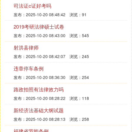
大酒店、金马生活四，三，二区、金马工业园、聚贤
司法证c证好考吗
佳苑小区、锦江之星旅馆、金港大厦、金山宾馆、家
家乐服装城、建委大厦、军分区、教育局、疾控中
发布：2025-10-20 08:48:42
浏览：91
心、姜家村、九点阳光花园小区、金果大酒店、锦绣
2019考研法律硕士试卷
家园、金桥小区、旧货市场、金三岛、锦华大厦、建
发布：2025-10-20 08:43:00
浏览：545
设大厦、建委附属楼、金海岸小学、检察院
K：开发区管委家属院、快捷酒店、开泰广场、奎山
射洪县律师
汽车成、奎山街道、奎山镇政府
发布：2025-10-20 08:42:07
浏览：245
L：聊城路、绿洲南路、龙特家属院、利华明珠小
区、李宁镇、利华商业街、临沂北路、林海小区、连
违章停车条例
云港路、临沂南路、蓝天花园小区、临沂路、刘石公
发布：2025-10-20 08:36:30
浏览：254
路西段、连云港路中断、岚山路、六福客栈、劳动大
厦、丽城花园、老干部活动中心、凌云大厦、龙特假
路政拍照有法律效力吗
日湾小区、丽华小区、烈士陵园
发布：2025-10-20 08:28:22
浏览：118
M：明阳小区、名人公馆、木浆厂生活区、
新经济法基础大纲试题
N：奈奢一店、奈奢二店、奈奢三店、南王家村、农
贸市场、
发布：2025-10-20 08:28:13
浏览：258
P：庞家村、皮肤病防治所、帕尔聂运动公司
福建省节能条例