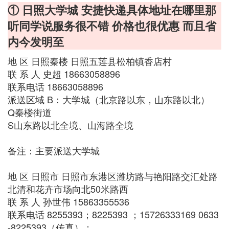
① 日照大学城 安捷快递具体地址在哪里那
听同学说服务很不错 价格也很优惠 而且省
内今发明至
地 区 日照秦楼 日照五莲县松柏镇香店村
联 系 人 史超 18663058896
联系电话 18663058896
派送区域 B：大学城（北京路以东，山东路以北）
Q秦楼街道
S山东路以北全境、山海路全境
备注：主要派送大学城
地 区 日照市 日照市东港区潍坊路与艳阳路交汇处路
北清和花卉市场向北50米路西
联 系 人 孙世伟 15863355536
联系电话 8255393；8225393 ；15726333169 0633
-8225393（传真）；