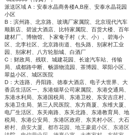
派送区域 A：安泰水晶商务楼A,B座、安泰水晶花园
小区
B：滨州路、北京路、玻璃厂家属院、北京现代汽车
顺新店、碧波大酒店、比特家属院、百货大楼、百年
建材厂、博物馆、卜家奄子村（大、小）、碧海小
区、北李社区、北京路街道、包头路、别家村工业
园、别家村、八方轮胎城、白酒厂
C：财政局、残联、城建花园、长途汽车站、传输
局、成都路中断、畅源物流园、茶博园、翠阳小区、
翠益小区、城区医院
D：大连路、丹阳路、徳泰大酒店、电子大世界、大
香店生活区一、东港烟草公司家属院、东港交通局、
东港水利局、东港国税局、东港卫校、东安吉庄村、
东港卫生局、第三人民医院、东方商厦、东维大厦、
电厂生活区、东关南路、东关北路、东港教育局、地
税局、东港公安局、东港区政府、东关村小区、大石
桥村、鼎安大厦、都市花园、地王豪庭小区、东港区
法院
、电信营业厅、德赛公寓、大李家村、东韩家