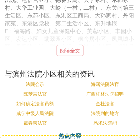
村、大华工业园、大岭（一村，二村）、东关南第三
生活区、东苑小区、东港区工商局、大孙家村、丹阳
家苑、东港区党校、第二生活小区、东升地毯
F：福海路、妇女儿童保健中心、芙蓉小区、丰园小
区、发达小区、翡翠园小区、枫舍居小区、凤凰城小
区、凤凰路小学、副食市场、风景水岸小区、服装品
阅读全文
牌大世界
G：桂林路、公园管理局、高新一、二、四、六、
路、格林蓝天小区、高新区管委、广州本田4S店、高
与滨州法院小区相关的资讯
新创业区、高新创业中心园、港一，二，三，四，五
法院会录
海曙法院法官
生活区、观海苑建材市场、公园路、工人文化宫、古
城星座、国际大厦、贵和大厦、高家岭小区、公安局
陈梦吉法官
广西桂林法院招聘
家属院、港务局第三生活区、国际名庭小区、国土资
如何确定法官员额
金杜法官
源局、公路局、国家税务局、公安局、供电公司、郭
咸宁中级人民法院
法院判的地方
家胡子、高家村、广电大厦、港务局中学
戴春荣法官
恳求法院能
H：海正汽车、鸿发汽车
J：胶州路、济南路、金阳路济南路、莒州路、佳缘
热点内容