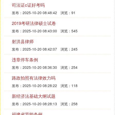
司法证c证好考吗
日，区普法办和虎贝乡综治委联合举办大型“远离毒
品，关爱生命”法制宣传活动，许多村民积极参与了
发布：2025-10-20 08:48:42
浏览：91
活动。12月5日，市、区两级
司法
局深入城南镇富洋
2019考研法律硕士试卷
村开展送法下乡活动。工作人员除现场分发宣传资料
外，还走街串户将宣传资料送到农民家中;
发布：2025-10-20 08:43:00
浏览：545
法律援助
中心的
律师
们对村民提出的法律问题作了详细的解
射洪县律师
答，深受群众欢迎。
发布：2025-10-20 08:42:07
浏览：245
二是在开展“百千万”基层普法依法治理活动的基础
违章停车条例
上，我区还加强了村
民法
制学校规范化建设，围绕党
委、政府中心工作，重点宣传教育与农村农民生产生
发布：2025-10-20 08:36:30
浏览：254
活相关的国家政策和法律法规等，目前为止，全区8
路政拍照有法律效力吗
0%以上的村居开设了村民法制学校。并在此基础上
开展了达标普
法学
校的评选活动，严格按照要求，进
发布：2025-10-20 08:28:22
浏览：118
一步完善了工作机制，明确了工作职责，有计划地定
新经济法基础大纲试题
期开展法制宣传教育活动。城南镇富洋村村民法制学
发布：2025-10-20 08:28:13
浏览：258
校还配备了先进的电教器材，改善了原有单一的教学
模式，引进了电视、网络教学形式，深受村民好评。
福建省节能条例