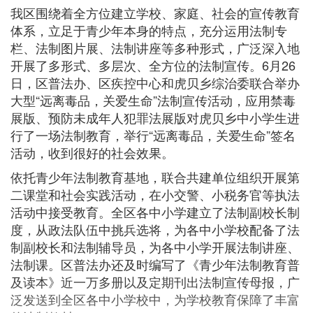
我区围绕着全方位建立学校、家庭、社会的宣传教育
体系，立足于青少年本身的特点，充分运用法制专
栏、法制图片展、法制讲座等多种形式，广泛深入地
开展了多形式、多层次、全方位的法制宣传。6月26
日，区普法办、区疾控中心和虎贝乡综治委联合举办
大型“远离毒品，关爱生命”法制宣传活动，应用禁毒
展版、预防未成年人犯罪法展版对虎贝乡中小学生进
行了一场法制教育，举行“远离毒品，关爱生命”签名
活动，收到很好的社会效果。
依托青少年法制教育基地，联合共建单位组织开展第
二课堂和社会实践活动，在小交警、小税务官等执法
活动中接受教育。全区各中小学建立了法制副校长制
度，从政法队伍中挑兵选将，为各中小学校配备了法
制副校长和法制辅导员，为各中小学开展法制讲座、
法制课。区普法办还及时编写了《青少年法制教育普
及读本》近一万多册以及定期刊出法制宣传母报，广
泛发送到全区各中小学校中，为学校教育保障了丰富