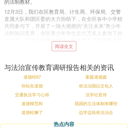
的法制教材。
12月3日，我们在区教育局、计生局、环保局、交警
直属大队和团区委的大力协助下，在全区各中小学校
共同参与下，开展了一场大规模的“关注未来”青少年
法制知识竞赛，全区青少年学生近六万多人参加了此
次活动。活动以参赛促学法，大大提高了我区青少年
阅读全文
法律素质和法制观念，同时，活动的热烈和广泛参
与，也引起了全社会的关注，取得了极好的社会效
应。
与法治宣传教育调研报告相关的资讯
三、坚持“普治并重”，积极开展“法律进乡村”活动。
道德经67
家庭道德篇
广大农村的“依
法治
村”工作是依法治区的重要内容。
你站在道德
依法治国以文化人
我区始终把依法治村工作摆在突出位置。依据“五
交通执法学习心得
法学社宣传
五”普法规划精神和要求，我区在XX年工作计划中，
提出了具体的要求和部署，进行了认真贯彻落实。
道德模范和
我国的立法体制有哪些
道德松懈了
边学边练依法治企
一是积极开展法制宣传教育活动。以宣传农民生产生
活相关法律法规如《土地管理法》、《人口与计划生
热点内容
育》等为重点，扎实开展一系列宣传活动。6月26