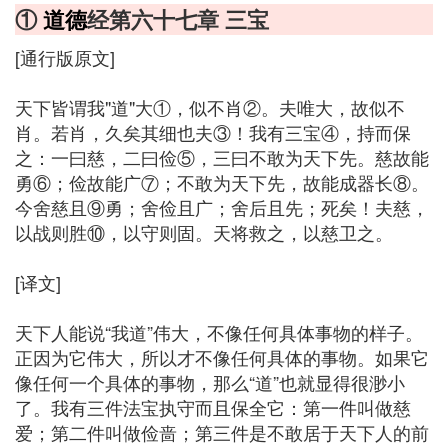
①
道德
经第六十七章 三宝
[通行版原文]
天下皆谓我"道"大①，似不肖②。夫唯大，故似不
肖。若肖，久矣其细也夫③！我有三宝④，持而保
之：一曰慈，二曰俭⑤，三曰不敢为天下先。慈故能
勇⑥；俭故能广⑦；不敢为天下先，故能成器长⑧。
今舍慈且⑨勇；舍俭且广；舍后且先；死矣！夫慈，
以战则胜⑩，以守则固。天将救之，以慈卫之。
[译文]
天下人能说“我道”伟大，不像任何具体事物的样子。
正因为它伟大，所以才不像任何具体的事物。如果它
像任何一个具体的事物，那么“道”也就显得很渺小
了。我有三件法宝执守而且保全它：第一件叫做慈
爱；第二件叫做俭啬；第三件是不敢居于天下人的前