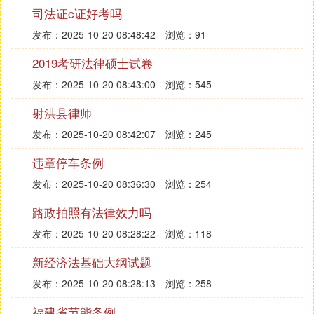
天下皆谓我大，不宵①。夫唯大，故不宵②。若宵，
司法证c证好考吗
细久矣③。
发布：2025-10-20 08:48:42
浏览：91
我恒有三宝之④：一曰慈⑤，二曰检⑥，三曰不敢为
2019考研法律硕士试卷
天下先。
发布：2025-10-20 08:43:00
浏览：545
射洪县律师
夫慈，故能勇；检，故能广；不敢为天下先，故能为
成事长⑦。
发布：2025-10-20 08:42:07
浏览：245
违章停车条例
今舍其慈且勇，舍其检且广，舍其後且先，则必死矣
⑧。
发布：2025-10-20 08:36:30
浏览：254
路政拍照有法律效力吗
夫慈，以战则胜，以守则固。
发布：2025-10-20 08:28:22
浏览：118
天将建之，如以慈垣之⑨。
新经济法基础大纲试题
发布：2025-10-20 08:28:13
浏览：258
①我：作者自谓，即老子。老子，为道的化身，故曰
大。 “我大”通行本作“我道大”。 乙本作“不宵”，通行
福建省节能条例