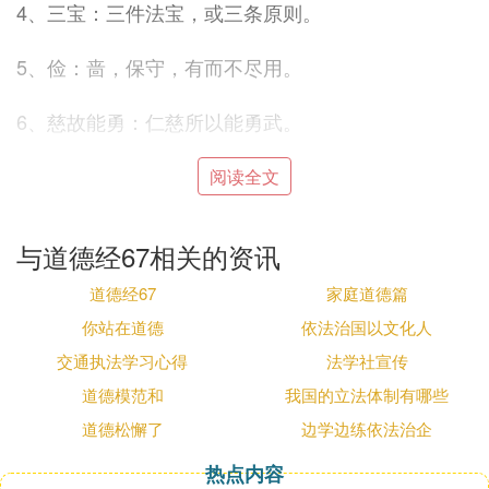
4、三宝：三件法宝，或三条原则。
5、俭：啬，保守，有而不尽用。
6、慈故能勇：仁慈所以能勇武。
7、俭故能广：俭啬所以能大方。
阅读全文
8、器长：器，指万物。万物的首长。
与道德经67相关的资讯
9、且：取。
道德经67
家庭道德篇
你站在道德
依法治国以文化人
10、以战则胜：一本作“以阵则亡”。
交通执法学习心得
法学社宣传
【帛书版原文】
道德模范和
我国的立法体制有哪些
道德松懈了
边学边练依法治企
第三十二章 三宝（67）
热点内容