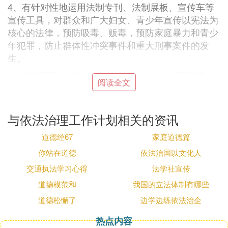
4、有针对性地运用法制专刊、法制展板、宣传车等
宣传工具，对群众和广大妇女、青少年宣传以宪法为
核心的法律，预防吸毒、贩毒，预防家庭暴力和青少
年犯罪，防止群体性冲突事件和重大刑事案件的发
生。
5、积极开展《宪法》、《选举法》、《村民委员会
阅读全文
组织法》等法律宣传，依法建章立制，进一步完善符
合村情_的《村民自治章程》。
与依法治理工作计划相关的资讯
6、重点抓好村民代表会议制度的建立和完善工作，
完善了村民代表会议扮念议事规厅颂困则，以保障村
道德经67
家庭道德篇
民代表会议所讨论决策事项真正代表多数村_愿。
你站在道德
依法治国以文化人
三、组织保障
交通执法学习心得
法学社宣传
1、加强领导，认真组织。要把普法工作作为加强基
道德模范和
我国的立法体制有哪些
层民主法制建设和构建和谐社会一项重要工作来抓，
道德松懈了
边学边练依法治企
做到统一组织，分级实施，层层负责落实。要因地制
宜，制定具体的实施办法，明确责任分工，确保普法
热点内容