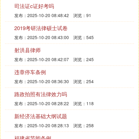
工作的顺利开展。
司法证c证好考吗
2、积极协调，精心部署。要用科学的发展观统领村
发布：2025-10-20 08:48:42
浏览：91
民主法治建设，大力开展普法工作。要杜绝形式主义
和短期行为，着眼于长远发展、全面发展，注重村民
2019考研法律硕士试卷
主法治建设和其他工作的结合。
发布：2025-10-20 08:43:00
浏览：545
村年度普法依法治村工作计划
射洪县律师
20__年度普法工作在政府的直接领导下，__河街道
发布：2025-10-20 08:42:07
浏览：245
的监督下，普法工作的任务基本完成，目标基本实
违章停车条例
现，今年是“七五”普法的第x年，为了更好地完成20_
_年度“七五”普法工作，经村委会研究制定20__年
发布：2025-10-20 08:36:30
浏览：254
度“七五”普法工作计划。
路政拍照有法律效力吗
一、指导思想
发布：2025-10-20 08:28:22
浏览：118
以“三个代表”重要思想和科学发展观为理论指导，坚
新经济法基础大纲试题
持依法治国基本方略，全力维护社会稳定，不断加强
基层基础建设，使我村的村民通过学法、知法、懂
发布：2025-10-20 08:28:13
浏览：258
法、守法，沿着法制轨道前进。
福建省节能条例