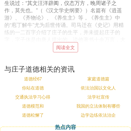
生说过：“其文汪洋辟阖，仪态万方，晚周诸子之
作，莫先也。”（《汉文学史纲要》）名篇有《逍遥
游》、《齐物论》、《养生主》等，《养生主》中
的“庖丁解牛”尤为后世传诵。司马迁在《史记》用精
练的一二百字介绍了庄子的生平，并未提起庄子的
字，字子休是由唐人提出的。说他著书十余万言，大
抵都是寓言，用来辨明老子的主张的。
阅读全文
❷ 庄子的道德之乡是什么意思
与庄子道德相关的资讯
《庄子·山木》篇探讨的是庄子的处世之道。在庄子
看来，在现实版社会生活中，处世不易权，世事多
道德经67
家庭道德篇
患，很难找到一条万全之路，无论是材与不材，都是
你站在道德
依法治国以文化人
十分危险的，山木不材不能保全，雁不能鸣却被杀。
交通执法学习心得
法学社宣传
即便处于材与不材之间也不能免于拘束与劳累，最好
道德模范和
我国的立法体制有哪些
的办法只能是役使外物而不被外物所役使，浮游
于“万物之祖”和“道德之乡”。也就是说，仅仅处于材
道德松懈了
边学边练依法治企
与不材之间并不够，人生最高的境界是应该超脱于世
热点内容
俗的生活之外，彻底摆脱现实社会的羁绊。这种思想