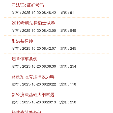
司法证c证好考吗
与庄子的“道”论是密切相关的，庄子认为人的生活应
如野鹿，与自然融为一体，不要做违背自然规律的
发布：2025-10-20 08:48:42
浏览：91
事，就会达到“至德之世”或“无为之乡”。随着人类社
2019考研法律硕士试卷
会的发展，人们形成了君君、臣臣、父父、子子等社
会关系，这些关系不仅不能为人们带来快乐，相反却
发布：2025-10-20 08:43:00
浏览：545
是人们的负担。因此，为了使人不至于以物累形，必
射洪县律师
须把人从这些复杂的社会关系中解脱出来。在今天的
发布：2025-10-20 08:42:07
浏览：245
现实生活中也是如此，人的才能有高下，生活水平有
差别，有才也好，无才也罢，富裕也好，贫困也罢，
违章停车条例
假如人人都能以平和的心态处之，人类社会真正将和
发布：2025-10-20 08:36:30
浏览：254
谐矣！假如人人都能以超然物外又积极入世的心态面
对实现，在不懈追求中得到心灵的快乐和物质生活的
路政拍照有法律效力吗
满足，人生将会百倍精彩！
发布：2025-10-20 08:28:22
浏览：118
❸ 求助啊庄子有关道德的名言 有哪些
新经济法基础大纲试题
发布：2025-10-20 08:28:13
浏览：258
1. 正获之问于监市履希也，每下愈况。《庄子知北
游》
福建省节能条例