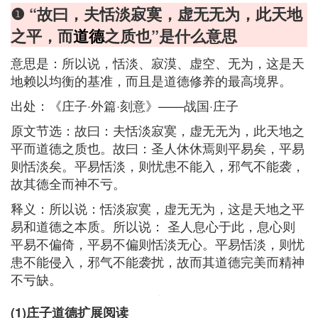
❶ “故曰，夫恬淡寂寞，虚无无为，此天地
之平，而
道德
之质也”是什么意思
意思是：所以说，恬淡、寂漠、虚空、无为，这是天
地赖以均衡的基准，而且是道德修养的最高境界。
出处：《庄子·外篇·刻意》——战国·庄子
原文节选：故曰：夫恬淡寂寞，虚无无为，此天地之
平而道德之质也。故曰：圣人休休焉则平易矣，平易
则恬淡矣。平易恬淡，则忧患不能入，邪气不能袭，
故其德全而神不亏。
释义：所以说：恬淡寂寞，虚无无为，这是天地之平
易和道德之本质。所以说： 圣人息心于此，息心则
平易不偏倚，平易不偏则恬淡无心。平易恬淡，则忧
患不能侵入，邪气不能袭扰，故而其道德完美而精神
不亏缺。
(1)庄子道德扩展阅读