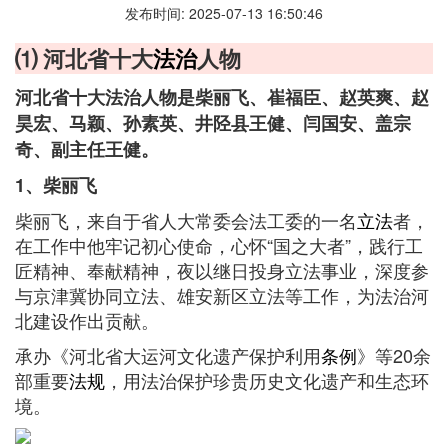
发布时间: 2025-07-13 16:50:46
⑴ 河北省十大
法治
人物
河北省十大法治人物是柴丽飞、崔福臣、赵英爽、赵
昊宏、马颖、孙素英、井陉县王健、闫国安、盖宗
奇、副主任王健。
1、柴丽飞
柴丽飞，来自于省人大常委会法工委的一名
立法
者，
在工作中他牢记初心使命，心怀“国之大者”，践行工
匠精神、奉献精神，夜以继日投身立法事业，深度参
与京津冀协同立法、雄安新区立法等工作，为法治河
北建设作出贡献。
承办《河北省大运河文化遗产保护利用
条例
》等20余
部重要
法规
，用法治保护珍贵历史文化遗产和生态环
境。