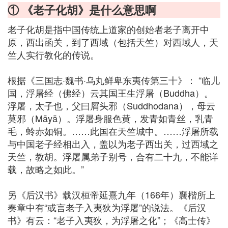
① 《老子化胡》是什么意思啊
老子化胡是指中国传统上道家的创始者老子离开中
原，西出函关，到了西域（包括天竺）对西域人，天
竺人实行教化的传说。
根据《三国志·魏书·乌丸鲜卑东夷传第三十》： “临儿
国，浮屠经（佛经）云其国王生浮屠（Buddha）。
浮屠，太子也，父曰屑头邪（Suddhodana），母云
莫邪（Māyā）。浮屠身服色黄，发青如青丝，乳青
毛，蛉赤如铜。……此国在天竺城中。……浮屠所载
与中国老子经相出入，盖以为老子西出关，过西域之
天竺，教胡。浮屠属弟子别号，合有二十九，不能详
载，故略之如此。”
另《后汉书》载汉桓帝延熹九年（166年）襄楷所上
奏章中有“或言老子入夷狄为浮屠”的说法。《后汉
书》有云：“老子入夷狄，为浮屠之化”；《高士传》