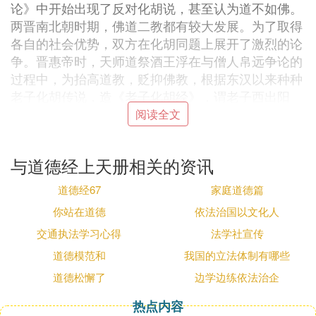
论》中开始出现了反对化胡说，甚至认为道不如佛。
两晋南北朝时期，佛道二教都有较大发展。为了取得
各自的社会优势，双方在化胡同题上展开了激烈的论
争。晋惠帝时，天师道祭酒王浮在与僧人帛远争论的
过程中，为抬高道教，贬抑佛教，根据东汉以来种种
老子化胡传说，造《老子化胡经》，谓老子西出阳
关，经西域至天竺，化身为佛，教化胡人，因此产生
阅读全文
佛教。南北朝之世，道教徒均据此与佛教互争短长。
南朝宋泰始三年（467）道士顾欢作《夷夏论》，认
与道德经上天册相关的资讯
为佛教是夷狄之教传入中夏，此说影响极大。为此，
僧绍作《正二教论》、谢镇作《与顾道道士析夷夏
道德经67
家庭道德篇
论》、朱昭作《难顾道士夷夏论》、慧通作《驳顾道
你站在道德
依法治国以文化人
士夷夏论》等，展开了所谓“夷夏之争”。影响所及，
交通执法学习心得
法学社宣传
上至朝臣奏疏，下至世俗论著，皆时有论争。北魏孝
明帝时，昙无最还曾与道士姜斌在殿庭中辩论《老子
道德模范和
我国的立法体制有哪些
化胡经》真伪，最后姜斌被崇信佛法的孝明帝发配马
道德松懈了
边学边练依法治企
邑。
热点内容
隋唐时，化胡之争仍在进行。隋开皇三年（583），