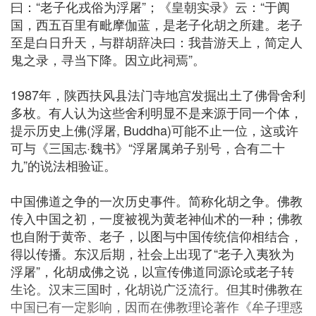
曰：“老子化戎俗为浮屠”；《皇朝实录》云：“于阗
国，西五百里有毗摩伽蓝，是老子化胡之所建。老子
至是白日升天，与群胡辞决曰：我昔游天上，简定人
鬼之录，寻当下降。因立此祠焉”。
1987年，陕西扶风县法门寺地宫发掘出土了佛骨舍利
多枚。有人认为这些舍利明显不是来源于同一个体，
提示历史上佛(浮屠, Buddha)可能不止一位，这或许
可与《三国志·魏书》“浮屠属弟子别号，合有二十
九”的说法相验证。
中国佛道之争的一次历史事件。简称化胡之争。佛教
传入中国之初，一度被视为黄老神仙术的一种；佛教
也自附于黄帝、老子，以图与中国传统信仰相结合，
得以传播。东汉后期，社会上出现了“老子入夷狄为
浮屠”，化胡成佛之说，以宣传佛道同源论或老子转
生论。汉末三国时，化胡说广泛流行。但其时佛教在
中国已有一定影响，因而在佛教理论著作《牟子理惑