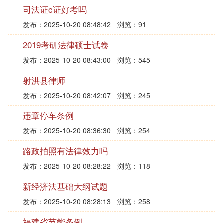
沙门彦琮撰《辩教论》1卷，共25条，斥老子化胡
司法证c证好考吗
说，唐显庆五年（660），沙门静泰、道士李荣等奉
发布：2025-10-20 08:48:42
浏览：91
诏集洛宫，辩论《老子化胡经》真伪。武则天天册万
岁二年（696），福光寺沙门慧澄，请依前朝毁《老
2019考研法律硕士试卷
子化胡经》，敕秋官侍郎刘如睿等八学士议决，但皆
发布：2025-10-20 08:43:00
浏览：545
言汉、隋诸书有化胡之说，不当除削。禁毁未成。唐
射洪县律师
神龙元年（705），诏僧道集内殿定《老子化胡经》
真伪，沙门明法抗争，九月，下诏禁毁，违者科罪。
发布：2025-10-20 08:42:07
浏览：245
洛京大恒观主恒道彦等上表争辩，敕曰：“道、德二
违章停车条例
篇，空、有二谛，莫不敷畅玄门，阐扬妙理，何假化
胡之为，方盛老君之宗？”不许所请。但其后仍有流
发布：2025-10-20 08:36:30
浏览：254
传。
路政拍照有法律效力吗
元代佛道争论迭起，化胡之说成为争论重点。宪宗、
发布：2025-10-20 08:28:22
浏览：118
世祖二朝，僧道多次辩论《老子化胡经》真伪，世祖
至元十八年（1281），诏令除《
道德
经》外，蓁道书
新经济法基础大纲试题
尽行烧毁，《老子化胡经》首在焚毁之列。佛道老子
发布：2025-10-20 08:28:13
浏览：258
化胡之争告一段落。
福建省节能条例