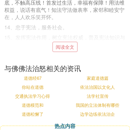
底，不触高压线！首发过生活，幸福有保障！用法维
权益，说话有底气！知法守法做表率，家邻和睦安宁
在，人人欢乐笑开怀。
14、忠于宪法，服务社会。
15、发挥宪法作用，树立宪法权威，普及宪法知识与
价值，让宪法权威深入民心，人民才有法的保障，国
阅读全文
家才能更加富强！
16、为官者依法，国泰民安；为名者依法，和谐发
与佛佛法治怒相关的资讯
展；为商者依法，商机无限；为友者依法，高朋满
座。
道德经67
家庭道德篇
17、知法分清荣辱，学法明辨是非，用法处理纷争，
你站在道德
依法治国以文化人
懂法不会吃亏。手法从我做起，护法人人有责，宣法
交通执法学习心得
法学社宣传
社会更美。
道德模范和
我国的立法体制有哪些
18、普法的核心在于普宪，依宪治国，发挥宪法作
道德松懈了
边学边练依法治企
用，树立宪法权威，塑造宪法信仰。宪法作为最重要
之法律，一定要铭刻在公民的内心里！
热点内容