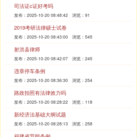
司法证c证好考吗
19、国泰于法正，民安于律清。
发布：2025-10-20 08:48:42
浏览：91
20、如果说中国特色社会主义法律体系是一棵大树，
宪法就是这棵大树的根基。宪法是法之统帅，从宪法
2019考研法律硕士试卷
出发，维护宪法尊严、保证宪法实施是我们每个人的
发布：2025-10-20 08:43:00
浏览：545
责任。
射洪县律师
21、学习宪法，就是要弘扬宪法精神，增强宪法观
念，培养宪法意识，普及宪法知识，塑造宪法文化，
发布：2025-10-20 08:42:07
浏览：245
使宪法更加贴近我们生活，成为生活中的规则与习
违章停车条例
惯。
发布：2025-10-20 08:36:30
浏览：254
22、新时期的宪法经历了几次修正以来，更具有独特
的中国特色，依法治国，保障人权写入宪法，使我们
路政拍照有法律效力吗
每个人都成为最终的受益者，宪法保障无处不在，宪
发布：2025-10-20 08:28:22
浏览：118
法精神无处不在！
新经济法基础大纲试题
23、宪法让我感受到国家对人民的尊重和保护，守
法
发布：2025-10-20 08:28:13
浏览：258
学
法，从你我做起。
24、宪法，乃国之根本，民之倚仗。
福建省节能条例