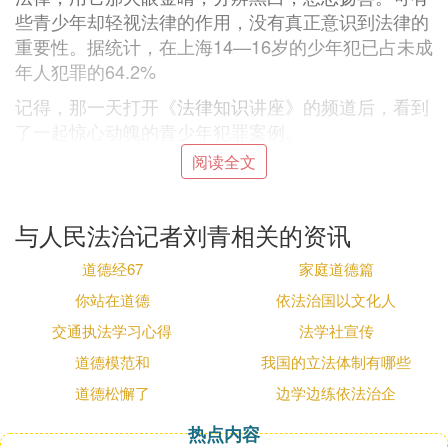
些青少年却轻视法律的作用，没有真正意识到法律的
重要性。据统计，在上海14—16岁的少年犯已占未成
年人犯罪的64.2%
记得，那一天打开《
法律知识
讲座》的频道后，看到
了一起惊心动魄的青少年犯罪案例。
阅读全文
韩某从7岁开始和爷爷一起生活，当年88岁的邻居唐
李氏看孩子可怜，经常给他买水果等好吃的，有时还
给一些零花钱，关系非常好，如同祖孙一般，韩某变
与人民法治记者刘青相关的资讯
成了老人家的常客。
道德经67
家庭道德篇
13岁的韩某3月12日11时许，来到来人家玩时，恰巧
看到老人正在数钱。韩某见钱立生杀机，趁老人不注
你站在道德
依法治国以文化人
意从枕头下找到一根绳塑料绳将老人勒昏，抢走现金
交通执法学习心得
法学社宣传
1000多元。当他要离开时，发现老人还吐着哈气，便
道德模范和
我国的立法体制有哪些
用绳子猛勒老人脖子，直至老人死亡，然后将老人的
道德松懈了
边学边练依法治企
尸体从东屋拖到西屋，头朝下扔入水缸中，并用棉被
干好逃走。韩某将1000元用来在县城朝阳镇买了两套
热点内容