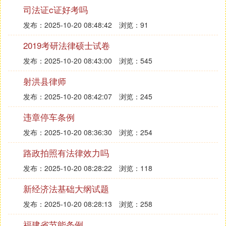
衣服和一双鞋子。当晚回家后安稳的.睡了一觉，第
司法证c证好考吗
二天早晨若无其事地上学，在学校被警方带回警局。
发布：2025-10-20 08:48:42
浏览：91
没想到一个青少年为了钱，竟会把身边最亲的人勒
死!作家刘青有这样一句名言：“人生的道路虽然漫
2019考研法律硕士试卷
长，紧要处却常常只有几步。”
发布：2025-10-20 08:43:00
浏览：545
我们虽然还没走上社会，但一定要走好每一步，把法
射洪县律师
律铭记在心，否则，一点触犯法律，就会造成“一失
发布：2025-10-20 08:42:07
浏览：245
足成千古恨”的遗憾。法律就像一个程序，只要人们
按照这一程序运行。生活就更加安定和谐，社会经济
违章停车条例
也会更加有序发展。
发布：2025-10-20 08:36:30
浏览：254
法治伴我成长的优秀征文3
路政拍照有法律效力吗
法律这个词在我的脑海中是神圣的，它就像一个守护
发布：2025-10-20 08:28:22
浏览：118
神，伴随在我们身边，时时刻刻保护着我们;法律，
新经济法基础大纲试题
就像一张无形的大网，指引着人们走向光明的道路;
法律，就像孙悟空，用它那双火眼金睛，分辨黑白，
发布：2025-10-20 08:28:13
浏览：258
惩恶扬善。法律就在车水马龙的街道上，就在那肃穆
福建省节能条例