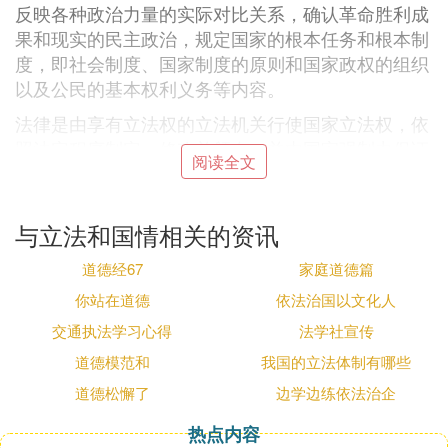
反映各种政治力量的实际对比关系，确认革命胜利成
果和现实的民主政治，规定国家的根本任务和根本制
度，即社会制度、国家制度的原则和国家政权的组织
以及公民的基本权利义务等内容。
法律是由享有立法权的立法机关行使国家立法权，依
照法定程序制定、修改并颁布，并由国家强制力保证
阅读全文
实施的基本法律和普通法律的总称，从属于宪法。我
国法律是由全国人民代表大会及其常务委员会制定
的。
与立法和国情相关的资讯
法律有以下作用：1、明示作用2、矫正作用3、预防
道德经67
家庭道德篇
作用4、最终作用
你站在道德
依法治国以文化人
交通执法学习心得
法学社宣传
『叁』 我国制定法律的依据是什么是基本
道德模范和
我国的立法体制有哪些
国情吗
道德松懈了
边学边练依法治企
我国制定法律的依据是宪法，而非仅仅基于基本国
热点内容
情。我国的立法机关，即全国人民代表大会及其常务