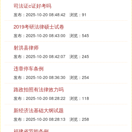
委员会，负责制定和修改法律。法律是由享有立法权
司法证c证好考吗
的立法机关依照法定程序制定、修改并颁布，由国家
发布：2025-10-20 08:48:42
浏览：91
强制力保证实施的基本法律和普通法律的总称，它是
宪法的下位法。法律具有以下作用：
2019考研法律硕士试卷
1. 明示作用：法律通过明确的法律条文告知人们哪些
发布：2025-10-20 08:43:00
浏览：545
行为是合法的，哪些是非法的，违法者将面临何种惩
射洪县律师
罚，从而引导人们遵守法律。
2. 矫正作用：法律通过其强制执行力矫正那些偏离法
发布：2025-10-20 08:42:07
浏览：245
律轨道的不法行为，对违法者进行法律改造，使行为
违章停车条例
回归正轨。
3. 预防作用：通过法律的明示作用、执法效果和对违
发布：2025-10-20 08:36:30
浏览：254
法行为的惩治力度，法律能够预防违法行为的发生，
路政拍照有法律效力吗
使人们知晓法律界限，避免触犯法律。
发布：2025-10-20 08:28:22
浏览：118
4. 最终作用：法律的最重要作用是维护社会秩序和保
障人民的人身财产安全与利益，确保国家和社会的稳
新经济法基础大纲试题
定运行。
发布：2025-10-20 08:28:13
浏览：258
以上内容改写并纠正了原文中的错误，同时提升了内
容的条理性和表达的清晰度。
福建省节能条例