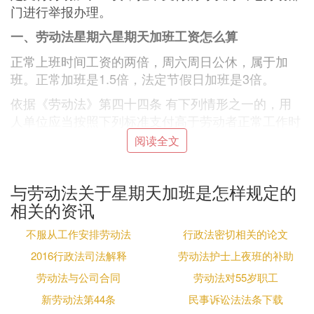
门进行举报办理。
一、劳动法星期六星期天加班工资怎么算
正常上班时间工资的两倍，周六周日公休，属于加
班。正常加班是1.5倍，法定节假日加班是3倍。
依据《劳动法》第四十四条 有下列情形之一的，用
人单位应当按照下列标准支付高于劳动者正常工作时
间工资的工资报酬：
阅读全文
(一)安排劳动者延长工作时间的，支付不低于工资的
百分之一百五十的工资报酬;
与劳动法关于星期天加班是怎样规定的
(二)休息日安排劳动者工作又不能安排补休的，支付
相关的资讯
不低于工资的百分之二百的工资报酬;
不服从工作安排劳动法
行政法密切相关的论文
(三)法定休假日安排劳动者工作的，支付不低于工资
2016行政法司法解释
劳动法护士上夜班的补助
的百分之三百的工资报酬。
劳动法与公司合同
劳动法对55岁职工
第三十六条 国家实行劳动者每日工作时间不超过八
新劳动法第44条
民事诉讼法法条下载
小时、平均每周工作时间不超过四十四小时的工时制