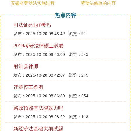
安徽省劳动法实施过程
劳动法修改的内容
度。
第三十八条 用人单位应当保证劳动者每周至少休息
热点内容
一日。
司法证c证好考吗
第四十一条 用人单位由于生产经营需要，经与工会
发布：2025-10-20 08:48:42
浏览：91
和劳动者协商后可以延长工作时间，一般每日不得超
2019考研法律硕士试卷
过一小时;因特殊原因需要延长工作时间的，在保障
劳动者身体健康的条件下延长工作时间每日不得超过
发布：2025-10-20 08:43:00
浏览：545
三小时，但是每月不得超过三十六小时。
射洪县律师
按照法律规定，每月工作时间为20.83天，月计薪天
发布：2025-10-20 08:42:07
浏览：245
数为21.75天，全年制度工作时间为250天，全年节假
日及公休日为115天。
违章停车条例
计算方法：每月工作时间 20.83=(365-104-11)÷12;月
发布：2025-10-20 08:36:30
浏览：254
计薪天数 21.75=(365-104)÷12);全年制度工作时间 2
路政拍照有法律效力吗
50=365-104-11;全年节假日及公休日 115=104 11。
发布：2025-10-20 08:28:22
浏览：118
劳动法律规定，劳动人员在工作时应按照劳动法律进
行办理，劳动每天的工作时长不超过8小时，每周工
新经济法基础大纲试题