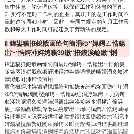
集中休息、轮休调休等，以保证工作和休息的平衡。
6. 实行不定时工作制的企业，其职工的总工作时间不
应超过每周40小时。因此，合同中规定的每月工作天
数和每天工作时间可能违反了劳动法的规定。
Ⅱ 鍏鍙稿拰鎴戠画绛句簡涓ゆ″姵鍔ㄥ悎鍚
岀﹀悎鍔冲姩娉曠39鏉″拰鍥涘崄鏉″悧
鍏鍙稿拰鎴戠画绛句簡涓ゆ″姵鍔ㄥ悎鍚岀﹀悎銆婁
腑鍗庝汉姘戝叡鍜屽浗鍔冲姩鍚堝悓娉曘嬬涓夊崄涔
濇潯鍜屽洓鍗佹潯銆
瑕佹槸鍔冲姩鍚堝悓缁绛句袱娆★紝杩炵画璁㈢珛涓
ゆ″浐瀹氭湡闄愬姵鍔ㄥ悎鍚岋紝涓斿姵鍔ㄨ呮病鏈
夋湰娉曠涓夊崄涔濇潯鍜岀鍥涘崄鏉＄涓椤广佺浜
岄」瑙勫畾鐨勬儏褰㈢殑锛岀画璁㈠姵鍔ㄥ悎鍚屾椂
锛屽姵鍔ㄨ呮彁鍑烘垨鑰呭悓鎰忕画璁銆佽㈢珛鍔冲
姩鍚堝悓鐨勶紝闄ゅ姵鍔ㄨ呮彁鍑鸿㈢珛鍥哄畾鏈熼
檺鍔冲姩鍚堝悓澶栵紝搴斿綋璁㈢珛鏃犲浐瀹氭湡闄