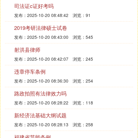
濇姢鎴栬呭姵鍔ㄦ潯浠剁殑锛
司法证c证好考吗
2銆佹湭鍙婃椂瓒抽濇敮浠樺姵鍔ㄦ姤閰鐨勶紱
发布：2025-10-20 08:48:42
浏览：91
3銆佹湭渚濇硶涓哄姵鍔ㄨ呯即绾崇ぞ浼氫繚闄╄垂
2019考研法律硕士试卷
鐨勶紱
4銆佺敤浜哄崟浣嶇殑瑙勭珷鍒跺害杩濆弽娉曞緥銆
发布：2025-10-20 08:43:00
浏览：545
佹硶瑙勭殑瑙勫畾锛屾崯瀹冲姵鍔ㄨ呮潈鐩婄殑锛
射洪县律师
5銆佸洜浠ユ鸿瘓銆佽儊杩鐨勬墜娈垫垨鑰呬箻浜轰
箣鍗憋紝浣垮规柟鍦ㄨ繚鑳岀湡瀹炴剰鎬濈殑鎯呭喌
发布：2025-10-20 08:42:07
浏览：245
涓嬭㈢珛鎴栬呭彉鏇村姵鍔ㄥ悎鍚岀殑鑷翠娇鍔冲姩
违章停车条例
鍚堝悓鏃犳晥鐨勶紱
发布：2025-10-20 08:36:30
浏览：254
6銆佹硶寰嬨佽屾斂娉曡勮勫畾鍔冲姩鑰呭彲浠ヨВ闄
ゅ姵鍔ㄥ悎鍚岀殑鍏朵粬鎯呭舰銆
路政拍照有法律效力吗
鍔冲姩鑰呮湁涓嬪垪鎯呭舰涔嬩竴鐨勶紝鐢ㄤ汉鍗曚
发布：2025-10-20 08:28:22
浏览：118
綅鍙浠ヨВ闄ゅ姵鍔ㄥ悎鍚岋細
1銆佸湪璇曠敤鏈熼棿琚璇佹槑涓嶇﹀悎褰曠敤鏉′欢
新经济法基础大纲试题
鐨勶紱
发布：2025-10-20 08:28:13
浏览：258
2銆佷弗閲嶈繚鍙嶇敤浜哄崟浣嶇殑瑙勭珷鍒跺害鐨
勶紱
福建省节能条例