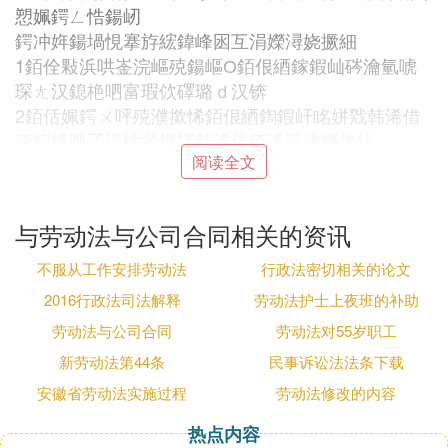
愬姵鍔ㄥ悎鍚屻
鍔冲姩鍚堝悓搴斿綋鍏峰囦互涓嬫潯娆撅細
1銆佺敤浜哄崟浣嶇殑鍚嶇О銆佷綇鎵鍜屾硶瀹氫唬
琛ㄤ汉鎴栬呬富瑕佽礋璐ｄ汉锛
2銆佸姵鍔ㄨ呯殑濮撳悕銆佷綇鍧鍜屽眳姘戣韩浠借
瘉鎴栬呭叾浠栨湁鏁堣韩浠借瘉浠跺彿鐮侊紱
阅读全文
3銆佸姵鍔ㄥ悎鍚屾湡闄愶紱
4銆佸伐浣滃唴瀹瑰拰宸ヤ綔鍦扮偣锛
5銆佸伐浣滄椂闂村拰浼戞伅浼戝亣锛
与劳动法与公司合同相关的资讯
6銆佸姵鍔ㄦ姤閰锛
7銆佺ぞ浼氫繚闄╋紱
不服从工作安排劳动法
行政法密切相关的论文
8銆佸姵鍔ㄤ繚鎶ゃ佸姵鍔ㄦ潯浠跺拰鑱屼笟鍗卞抽
2016行政法司法解释
劳动法护士上夜班的补助
槻鎶わ紱
劳动法与公司合同
劳动法对55岁职工
9銆佹硶寰嬨佹硶瑙勮勫畾搴斿綋绾冲叆鍔冲姩鍚堝
新劳动法第44条
民事诉讼法法条下载
悓鐨勫叾浠栦簨椤广
鐢ㄤ汉鍗曚綅鏈変笅鍒楁儏褰涔嬩竴鐨勶紝鍔冲姩鑰
安徽省劳动法实施过程
劳动法修改的内容
呭彲浠ヨВ闄ゅ姵鍔ㄥ悎鍚岋細
热点内容
1銆佹湭鎸夌収鍔冲姩鍚堝悓绾﹀畾鎻愪緵鍔冲姩淇